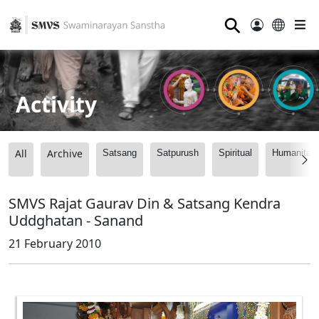
⚲
Activity
All
Archive
Satsang
Satpurush
Spiritual
Humanitari
SMVS Rajat Gaurav Din & Satsang Kendra
Uddghatan - Sanand
21 February 2010