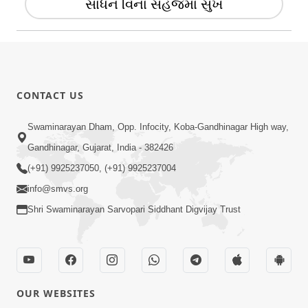
સાધન વિના સહજમાં સુખ
CONTACT US
Swaminarayan Dham, Opp. Infocity, Koba-Gandhinagar High way,
Gandhinagar, Gujarat, India - 382426
(+91) 9925237050, (+91) 9925237004
info@smvs.org
Shri Swaminarayan Sarvopari Siddhant Digvijay Trust
OUR WEBSITES