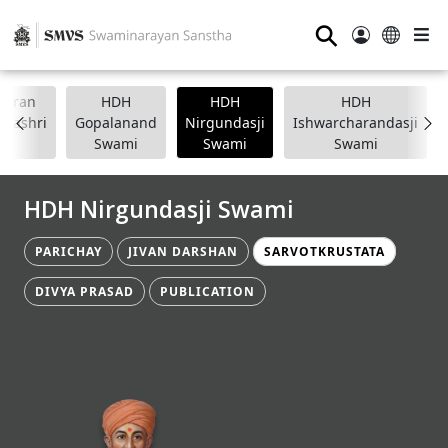
⚲
anpran
HDH
HDH
HDH
apashri
Gopalanand
Nirgundasji
Ishwarcharandasji
Swami
Swami
Swami
HDH Nirgundasji Swami
PARICHAY
JIVAN DARSHAN
SARVOTKRUSTATA
DIVYA PRASAD
PUBLICATION