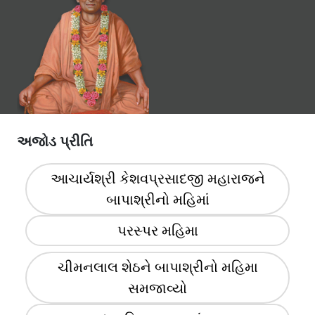
અજોડ પ્રીતિ
આચાર્યશ્રી કેશવપ્રસાદજી મહારાજને
બાપાશ્રીનો મહિમાં
પરસ્પર મહિમા
ચીમનલાલ શેઠને બાપાશ્રીનો મહિમા
સમજાવ્યો