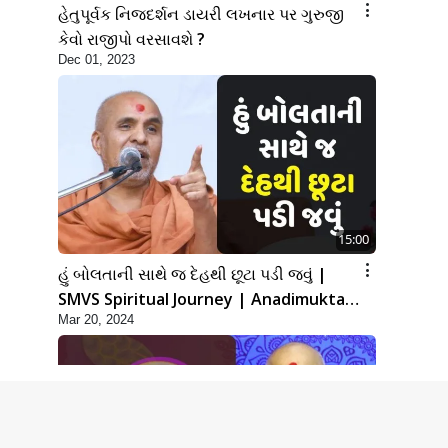
હેતુપૂર્વક નિજદર્શન ડાયરી લખનાર પર ગુરુજી
કેવો રાજીપો વરસાવશે ?
Dec 01, 2023
15:00
હું બોલતાની સાથે જ દેહથી છૂટા પડી જવું |
SMVS Spiritual Journey | Anadimukta
Mar 20, 2024
Gyan