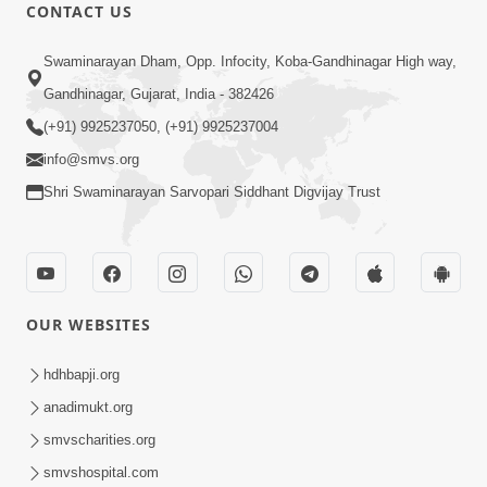
CONTACT US
17:00
Swaminarayan Dham, Opp. Infocity, Koba-Gandhinagar High way,
હું કોણ છું ? ભાગ 1 | SMVS Spiritual
Gandhinagar, Gujarat, India - 382426
Journey | Anadimukta Gyan
(+91) 9925237050, (+91) 9925237004
Apr 06, 2024
info@smvs.org
Shri Swaminarayan Sarvopari Siddhant Digvijay Trust
OUR WEBSITES
14:00
હર્ષ-શોક, સુખ-દુખનું કારણ દેહભાવ | SMVS
hdhbapji.org
Spiritual Journey | Anadimukta Gyan
anadimukt.org
Apr 21, 2024
smvscharities.org
smvshospital.com