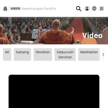
⚲
Video
All
Satsang
Devotion
Satpurush
Meditation
B
Darshan