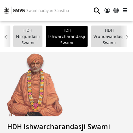
⚲
HDH
HDH
HDH
nand
Nirgundasji
Ishwarcharandasji
Vrundavandasji
i
Swami
Swami
Swami
HDH Ishwarcharandasji Swami