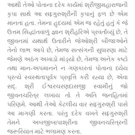
આથી તેઓ પોતાના દરેક કાર્યમાં શ્રીજીમહારાજની 
કૃપા સાથે આ સદ્દગુરુશ્રીની કૃપાનું ફળ છે એમ 
માનતા હતા. તેમના હૃદયમાં એમ જ રહેતું હતું કે જે 
ઉત્તમ સિદ્ધાંતવાળું જ્ઞાન શ્રીહરિએ પ્રવર્તાવ્યું છે, તે 
જીવનમાં યથાર્થ ઉતારીને જેઓશ્રી બીજાઓને 
તેનો લાભ આપે છે, તેમજ સત્સંગની સુધારણા માટે 
જેમણે અઠંગ અખાડો માંડ્યો છે, તેમજ અનેક કષ્ટો 
તથા માન-અપમાનને ન ગણકારતાં પોતાના ધ્યેય 
પ્રત્યે સ્વસ્થતાપૂર્વક પ્રવૃત્તિ કરી રહ્યા છે, એવા 
સદ્. શ્રી ઈશ્વરચરણદાસજી સ્વામીનું જો 
જીવનચરિત્ર લખાય તો તે અતિ જનહિતમાં 
પરિણમે. આથી તેઓ કેટલીય વાર સદ્દગુરુશ્રી પાસે 
આ માગણી કરતા. પરંતુ દરેક વખતે સદ્દગુરુશ્રી 
તેમને અબજીબાપાશ્રીના જીવનચરિત્રની 
જરૂરિયાત માટે ભલામણ કરતા.