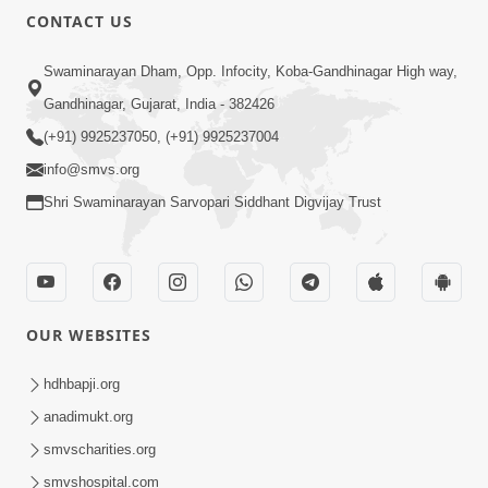
CONTACT US
Swaminarayan Dham, Opp. Infocity, Koba-Gandhinagar High way,
Gandhinagar, Gujarat, India - 382426
(+91) 9925237050, (+91) 9925237004
info@smvs.org
Shri Swaminarayan Sarvopari Siddhant Digvijay Trust
OUR WEBSITES
hdhbapji.org
anadimukt.org
smvscharities.org
smvshospital.com