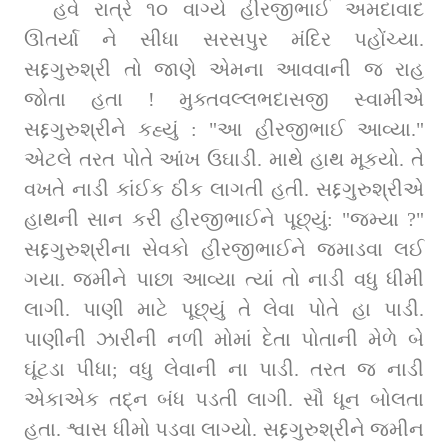
હવે રાત્રે ૧૦ વાગ્યે હીરજીભાઈ અમદાવાદ 
ઊતર્યા ને સીધા સરસપુર મંદિર પહોંચ્યા. 
સદ્દગુરુશ્રી તો જાણે એમના આવવાની જ રાહ 
જોતા હતા ! મુક્તવલ્લભદાસજી સ્વામીએ 
સદ્દગુરુશ્રીને કહ્યું : "આ હીરજીભાઈ આવ્યા." 
એટલે તરત પોતે આંખ ઉઘાડી. માથે હાથ મૂકયો. તે 
વખતે નાડી કાંઈક ઠીક લાગતી હતી. સદ્દગુરુશ્રીએ 
હાથની સાન કરી હીરજીભાઈને પૂછ્યું: "જમ્યા ?" 
સદ્દગુરુશ્રીના સેવકો હીરજીભાઈને જમાડવા લઈ 
ગયા. જમીને પાછા આવ્યા ત્યાં તો નાડી વધુ ધીમી 
લાગી. પાણી માટે પૂછ્યું તે લેવા પોતે હા પાડી. 
પાણીની ઝારીની નળી મોમાં દેતા પોતાની મેળે બે 
ઘૂંટડા પીધા; વધુ લેવાની ના પાડી. તરત જ નાડી 
એકાએક તદ્ન બંધ પડતી લાગી. સૌ ધૂન બોલતા 
હતા. શ્વાસ ધીમો પડવા લાગ્યો. સદ્દગુરુશ્રીને જમીન 