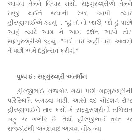
આવવા તેમને વિચાર થયો. સદ્દગુરુશ્રીએ તેમને 
રાજી થઈને જવાની રજા આપી. ત્યારે 
હીરજીભાઈએ કહ્યું  : "હું તો તો જાઉં, જો હું પાછો 
આવું ત્યારે આમ ને આમ દર્શન આપો તો." 
સદ્દગુરુશ્રીએ કહ્યું : "ભલે. તમે અહીં પાછા આવશો 
તે પછી અમે દેહોત્સવ કરીશું."
પુષ્પ ૪ : સદ્દ્ગુરુશ્રી અંતર્ધાન
હીરજીભાઈ રાજકોટ ગયા પછી સદ્દગુરુશ્રીની 
પરિસ્થિતિ બગડવા માંડી. આસો વદ ચૌદશને રોજ 
હીરજીભાઈને તાર કર્યો કે સદ્દગુરુશ્રીની તબિયત 
બહુ જ ગંભીર છે. તેથી હીરજીભાઈ તરત જ 
રાજકોટથી અમદાવાદ આવવા નીકળ્યા.