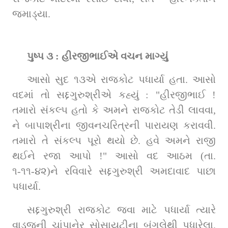
જમાડ્યા.
પુષ્પ ૩ : હીરજીભાઈએ વચન માગ્યું
આસો સુદ ૧૩એ રાજકોટ પધાર્યા હતા. આસો 
વદમાં તો સદ્દગુરુશ્રીએ કહ્યું : "હીરજીભાઈ ! 
તમારો સંકલ્પ હતો કે અમને રાજકોટ તેડી લાવવા, 
ને બાપાશ્રીના જીવનચરિત્રની પારાયણ કરાવવી. 
તમારો તે સંકલ્પ પૂરો થયો છે. હવે અમને રાજી 
થઈને રજા આપો !" આસો વદ આઠમ (તા. 
૧-૧૧-૪૨)ને રવિવારે સદ્દગુરુશ્રી અમદાવાદ પાછા 
પધાર્યા.
સદ્દગુરુશ્રી રાજકોટ જવા માટે પધાર્યા ત્યારે 
વાડજની ચાંપાનેર સોસાયટીના બંગલેથી પધારેલા. 