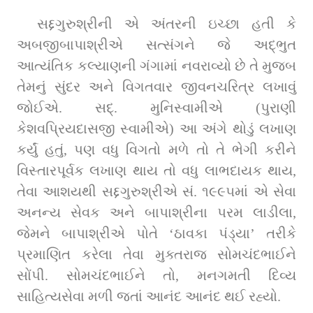
સદ્દગુરુશ્રીની એ અંતરની ઇચ્છા હતી કે 
અબજીબાપાશ્રીએ સત્સંગને જે અદ્ભુત 
આત્યંતિક કલ્યાણની ગંગામાં નવરાવ્યો છે તે મુજબ 
તેમનું સુંદર અને વિગતવાર જીવનચરિત્ર લખાવું 
જોઈએ. સદ્. મુનિસ્વામીએ (પુરાણી 
કેશવપ્રિયદાસજી સ્વામીએ) આ અંગે થોડું લખાણ 
કર્યું હતું, પણ વધુ વિગતો મળે તો તે ભેગી કરીને 
વિસ્તારપૂર્વક લખાણ થાય તો વધુ લાભદાયક થાય, 
તેવા આશયથી સદ્દગુરુશ્રીએ સં. ૧૯૯૫માં એ સેવા 
અનન્ય સેવક અને બાપાશ્રીના પરમ લાડીલા, 
જેમને બાપાશ્રીએ પોતે ‘ઠાવકા પંડ્યા’ તરીકે 
પ્રમાણિત કરેલા તેવા મુક્તરાજ સોમચંદભાઈને 
સોંપી. સોમચંદભાઈને તો, મનગમતી દિવ્ય 
સાહિત્યસેવા મળી જતાં આનંદ આનંદ થઈ રહ્યો.