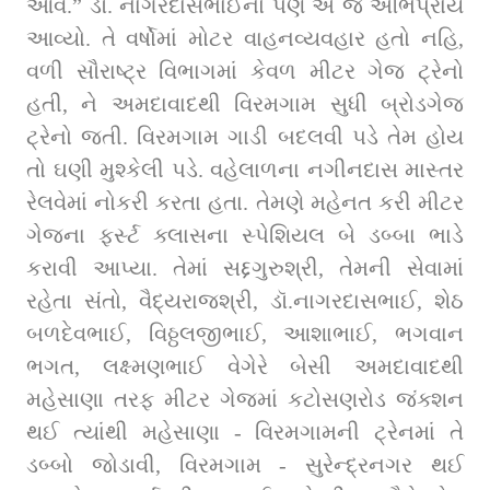
આવે.” ડૉ. નાગરદાસભાઈનો પણ એ જ અભિપ્રાય 
આવ્યો. તે વર્ષોમાં મોટર વાહનવ્યવહાર હતો નહિ, 
વળી સૌરાષ્ટ્ર વિભાગમાં કેવળ મીટર ગેજ ટ્રેનો 
હતી, ને અમદાવાદથી વિરમગામ સુધી બ્રોડગેજ 
ટ્રેનો જતી. વિરમગામ ગાડી બદલવી પડે તેમ હોય 
તો ઘણી મુશ્કેલી પડે. વહેલાળના નગીનદાસ માસ્તર 
રેલવેમાં નોકરી કરતા હતા. તેમણે મહેનત કરી મીટર 
ગેજના ફર્સ્ટ ક્લાસના સ્પેશિયલ બે ડબ્બા ભાડે 
કરાવી આપ્યા. તેમાં સદ્દગુરુશ્રી, તેમની સેવામાં 
રહેતા સંતો, વૈદ્યરાજશ્રી, ડૉ.નાગરદાસભાઈ, શેઠ 
બળદેવભાઈ, વિઠ્ઠલજીભાઈ, આશાભાઈ, ભગવાન 
ભગત, લક્ષ્મણભાઈ વેગેરે બેસી અમદાવાદથી 
મહેસાણા તરફ મીટર ગેજમાં કટોસણરોડ જંક્શન 
થઈ ત્યાંથી મહેસાણા - વિરમગામની ટ્રેનમાં તે 
ડબ્બો જોડાવી, વિરમગામ - સુરેન્દ્રનગર થઈ 