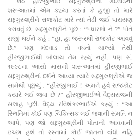
શેઠ હીરજીભાઈ સદ્દગુરુશ્રીના મંદવાડની 
શરૂઆતમાં એમ કહ્યા કરતાં કે હજી તો મારે 
સદ્દગુરુશ્રીને રાજકોટ મારે ત્યાં તેડી જઈ પારાયણ 
કરાવવું છે. સદ્દગુરુશ્રીને પૂછે : “પધારશો ને ?” પોતે 
રાજી થઈને કહે : “હા, હા જરૂરથી રાજકોટ આવવું 
છે.” પણ મંદવાડ તો વધતો ચાલ્યો તેથી 
હીરજીભાઈથી બોલાય તેમ રહ્યું નહીં. પણ સં. 
૧૯૯૮ના આસો માસની શરૂઆતમાં હીરજીભાઈ 
સદ્દગુરુશ્રીનાં દર્શને આવ્યા ત્યારે સદ્દગુરુશ્રીએ જ 
સામેથી પૂછ્યું : “હીરજીભાઈ ! અમને હવે રાજકોટ 
કયારે લઈ જવા છે ?” હીરજીભાઈએ વૈદ્યરાજની 
સલાહ પૂછી. વૈદ્ય રવિશંકરભાઈએ કહ્યું : “આ 
સ્થિતિમાં કોઈ પણ ચિકિત્સક લઈ જવાની સંમતિ ન 
આપે, પણ જો સદ્દગુરુશ્રીની પોતાની આવવાની 
ઇચ્છા હશે તો રસ્તામાં કોઈ જાતનો વાંધો નહિ 