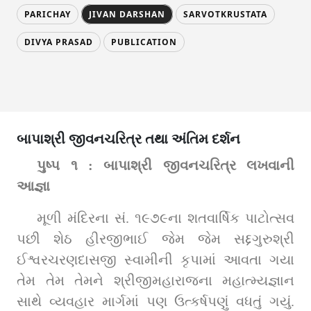
PARICHAY
JIVAN DARSHAN
SARVOTKRUSTATA
DIVYA PRASAD
PUBLICATION
બાપાશ્રી જીવનચરિત્ર તથા અંતિમ દર્શન
પુષ્પ ૧ : બાપાશ્રી જીવનચરિત્ર લખવાની 
આજ્ઞા
મૂળી મંદિરના સં. ૧૯૭૯ના શતવાર્ષિક પાટોત્સવ 
પછી શેઠ હીરજીભાઈ જેમ જેમ સદ્દગુરુશ્રી 
ઈશ્વરચરણદાસજી સ્વામીની કૃપામાં આવતા ગયા 
તેમ તેમ તેમને શ્રીજીમહારાજના મહાત્મ્યજ્ઞાન 
સાથે વ્યવહાર માર્ગમાં પણ ઉત્કર્ષપણું વધતું ગયું. 