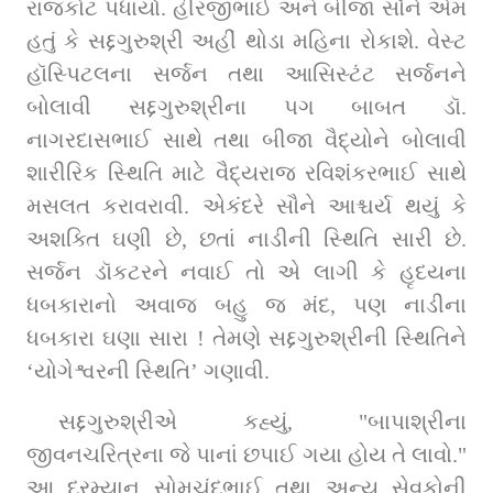
રાજકોટ પધાર્યા. હીરજીભાઈ અને બીજા સૌને એમ 
હતું કે સદ્દગુરુશ્રી અહીં થોડા મહિના રોકાશે. વેસ્ટ 
હૉસ્પિટલના સર્જન તથા આસિસ્ટંટ સર્જનને 
બોલાવી સદ્દગુરુશ્રીના પગ બાબત ડૉ. 
નાગરદાસભાઈ સાથે તથા બીજા વૈદ્યોને બોલાવી 
શારીરિક સ્થિતિ માટે વૈદ્યરાજ રવિશંકરભાઈ સાથે 
મસલત કરાવરાવી. એકંદરે સૌને આશ્ચર્ય થયું કે 
અશક્તિ ઘણી છે, છતાં નાડીની સ્થિતિ સારી છે. 
સર્જન ડૉકટરને નવાઈ તો એ લાગી કે હૃદયના 
ધબકારાનો અવાજ બહુ જ મંદ, પણ નાડીના 
ધબકારા ઘણા સારા ! તેમણે સદ્દગુરુશ્રીની સ્થિતિને 
‘યોગેશ્વરની સ્થિતિ’ ગણાવી.
સદ્દગુરુશ્રીએ કહ્યું, "બાપાશ્રીના 
જીવનચરિત્રના જે પાનાં છપાઈ ગયા હોય તે લાવો." 
આ દરમ્યાન સોમચંદભાઈ તથા અન્ય સેવકોની 