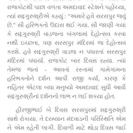
રાજકોટથી પાછા વળતા અમદાવાદ સ્ટેશને પહોંચ્યા, 
ત્યાં સદ્દગુરુશ્રીએ કહ્યું : "અમારે હવે સરસપુર જવું 
છે." સૌ હરિભક્તો ઉદાસ થઈ ગયા. સૌ જાણી ગયા 
કે સદ્દગુરુશ્રી વાડજના બંગલામાં દેહોત્સવ કરવા 
નથી ઇચ્છતા, પણ સરસપુર મંદિરમાં જ દેહોત્સવ 
કરશે. હવે સદ્દગુરુશ્રી વાડજ ન પધારતાં સરસપુર 
મંદિરમાં પધાર્યા. રાજકોટ બાર દિવસ રહ્યા. ત્યાં 
તેમજ જતાં - આવતાં રસ્તામાં ગામેગામના 
હરિભક્તોને દર્શન આપી રાજી કર્યા, કારણ કે 
નહિતર એટલા બધા મનુષ્યો અમદાવાદ સુધી આવી 
સદ્દગુરુશ્રીનાં દર્શનનો લાભ ન લઈ શક્યા હોત.
હીરજીભાઈ બે દિવસ સરસપુરમાં સદ્દગુરુશ્રી 
સાથે રોકાયા. તે દરમ્યાન મંદવાડની પરિસ્થિતિ એમ 
ને એમ રહેતી લાગી. દિવાળી માટે થોડા દિવસ જઈ 