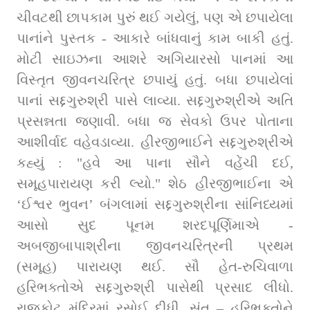
ચીવટથી છાપકામ પુરું થઈ ગયેલું, પણ એ છપાયેલા 
પાનાંને પુસ્તક - આકારે બાંધવાનું કામ બાકી હતું. 
મોટી સાઇઝના આશરે અગિયારસો પાનમાં આ 
વિસ્તૃત જીવનચરિત્ર છપાયું હતું. બધા છપાયેલાં 
પાનાં સદ્દગુરુશ્રી પાસે લાવ્યા. સદ્દગુરુશ્રીએ અતિ 
પ્રસન્નતા જણાવી. બધા જ સેવકો ઉપર પોતાના 
આશીર્વાદ વહેવડાવ્યા. હીરજીભાઈને સદ્દગુરુશ્રીએ 
કહ્યું : "હવે આ પાના સૌને વહેંચી દઈ, 
સમૂહપારાયણ કરી લ્યો." શેઠ હીરજીભાઈના એ 
‘ઈશ્વર ભુવન’ બંગલામાં સદ્દગુરુશ્રીના સાંનિધ્યમાં 
આસો સુદ પૂનમ શરદપૂર્ણિમાએ - 
અબજીબાપાશ્રીના જીવનચરિત્રની પ્રથમ 
(સમૂહ) પારાયણ થઈ. સૌ હેત-રુ‍ચિવાળા 
હરિભક્તોએ સદ્દગુરુશ્રી પાસેથી પ્રસાદ લીધો. 
રાજકોટ મંદિરમાં રસોઈ દીધી, સંત – હરિભક્તોને 