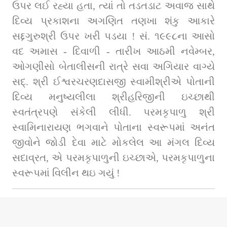
ઉપર લઈ રહ્યા હતા, ત્યાં તો તડતડાટ અવાજ સાથે 
દિવ્ય પ્રકાશના અગણિત તણખા શંકુ આકારે 
સદ્દગુરુશ્રી ઉપર ખરી પડયા ! સં. ૧૯૯૮ના આસો 
વદ અમાસ - દિવાળી - તારીખ આઠમી નવેમ્બર, 
ઓગણીસો બેતાલીસની રાત્રે સવા અગિયાર વાગ્યે 
સદ્. શ્રી ઈશ્વરચરણદાસજી સ્વામીશ્રીએ પોતાની 
દિવ્ય મનુષ્યલીલા શ્રીહરિજીની ઇચ્છાથી 
સ્વતંત્રપણે સંકેલી લીધી. પરમકૃપાળુ શ્રી 
સ્વામિનારાયણ ભગવાને પોતાના સ્વરૂપમાં અનંત 
જીવોને જોડી દેવા માટે મોકલેલ આ મંગલ દિવ્ય 
સદાવ્રત, એ પરમકૃપાળુની ઇચ્છાએ, પરમકૃપાળુના 
સ્વરૂપમાં વિલીન થઇ ગયું !