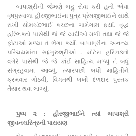
બાપાશ્રીની જેમણે બહુ સેવા કરી હતી એવા 
વૃષપુરવાળા હીરજીભાઈના પુત્ર પ્રેમજીભાઈને સાથે 
રાખી સોમચંદભાઈ કચ્છના ગામેગામ ફર્યા. વૃદ્ધ 
હરિભક્તો પાસેથી જે જે યાદીઓ મળી તથા જે જે 
ફોટાઓ મળ્યા તે ભેગા કર્યા. બાપાશ્રીના અનન્ય 
પરિચયમાંના સદ્દગુરુશ્રીઓ - મોટેરા હરિભક્તો 
વગેરે પાસેથી જે જે કાંઈ સાહિત્ય મળ્યું તે બધું 
સંગ્રહવામાં આવ્યું, ત્યારપછી બધી માહિતીને 
ક્રમવાર ગોઠવી, વિગતથી લખી દળદાર પુસ્તક 
તૈયાર થવા લાગ્યું.
પુષ્પ ૨ : હીરજીભાઈને ત્યાં બાપાશ્રી 
જીવનચરિત્રની પારાયણ