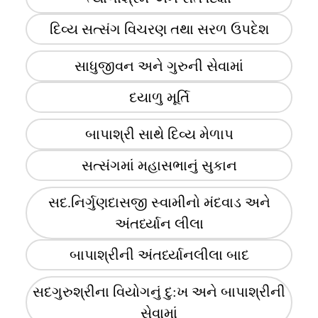
દિવ્ય સત્સંગ વિચરણ તથા સરળ ઉપદેશ
સાધુજીવન અને ગુરુની સેવામાં
દયાળુ મૂર્તિ
બાપાશ્રી સાથે દિવ્ય મેળાપ
સત્સંગમાં મહાસભાનું સુકાન
સદ.નિર્ગુણદાસજી સ્વામીનો મંદવાડ અને
અંતર્ધ્યાન લીલા
બાપાશ્રીની અંતર્ધ્યાનલીલા બાદ
સદગુરુશ્રીના વિયોગનું દુ:ખ અને બાપાશ્રીની
સેવામાં