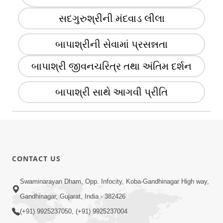
સદગુરુશ્રીની મંદવાડ લીલા
બાપાશ્રીની સેવામાં પ્રસન્નતા
બાપાશ્રી જીવનચરિત્ર તથા અંતિમ દર્શન
બાપાશ્રી સાથે આગવી પ્રીતિ
CONTACT US
Swaminarayan Dham, Opp. Infocity, Koba-Gandhinagar High way,
Gandhinagar, Gujarat, India - 382426
(+91) 9925237050, (+91) 9925237004