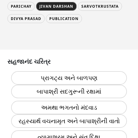
PARICHAY
JIVAN DARSHAN
SARVOTKRUSTATA
DIVYA PRASAD
PUBLICATION
સહજાનંદ ચરિત્ર
પ્રાગટ્ય અને બાળપણ
બાપાશ્રી સદગુરૂની રક્ષામાં
અમથા ભગતનો મંદવાડ
રહસ્યાર્થ વચનામૃત અને બાપાશ્રીની વાતો
ત્યાગાશ્રમ અને સંત દિક્ષા