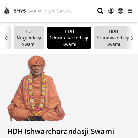
⚲
HDH
HDH
HDH
nand
Nirgundasji
Ishwarcharandasji
Vrundavandasji
i
Swami
Swami
Swami
HDH Ishwarcharandasji Swami