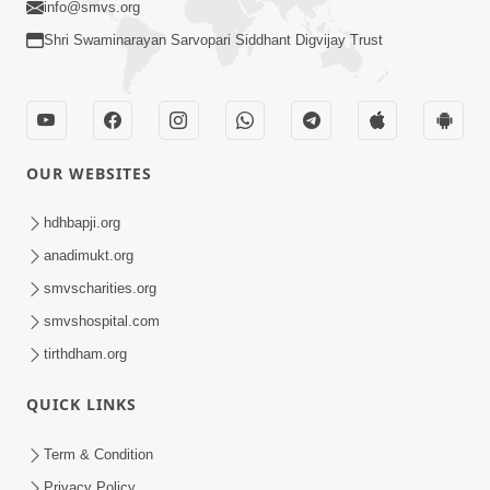
info@smvs.org
Shri Swaminarayan Sarvopari Siddhant Digvijay Trust
OUR WEBSITES
hdhbapji.org
anadimukt.org
smvscharities.org
smvshospital.com
tirthdham.org
QUICK LINKS
Term & Condition
Privacy Policy