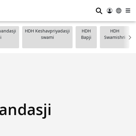
⚲
andasji
HDH Keshavpriyadasji
HDH
HDH
i
swami
Bapji
Swamishri
andasji