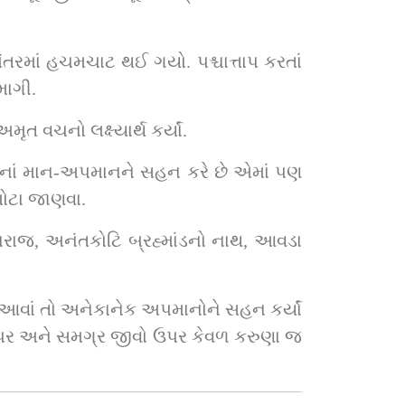
ાદે માફી માગી.
‌ગુરુશ્રીએ શ્રીજીમહારાજનાં અમૃત વચનો લક્ષ્યાર્થ કર્યાં.
વનાં માન-અપમાનને સહન કરે છે એમાં પણ 
મોટા જાણવા.
ઉપર અને સમગ્ર જીવો ઉપર કેવળ કરુણા જ 