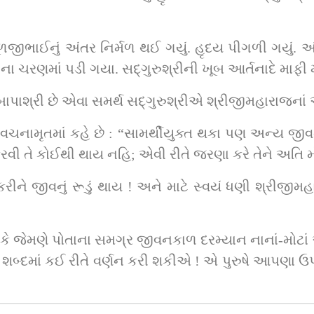
ધ્રુસકે ધ્રુસકે રડી પડ્યા અને સદ્‌ગુરુશ્રીના ચરણમાં પડી ગયા. સદ્‌ગુરુશ્રીની ખૂબ આર્તન
જેના રૂંવાડે રૂંવાડે શ્રીજીમહારાજ છે, બાપાશ્રી છે એવા સમર્થ સદ્
ચનામૃતમાં કહે છે : “સામર્થીયુક્ત થકા પણ અન્ય જી
 કરવી તે કોઈથી થાય નહિ; એવી રીતે જરણા કરે તેને અતિ 
બ્દમાં કઈ રીતે વર્ણન કરી શકીએ ! એ પુરુષે આપણા 