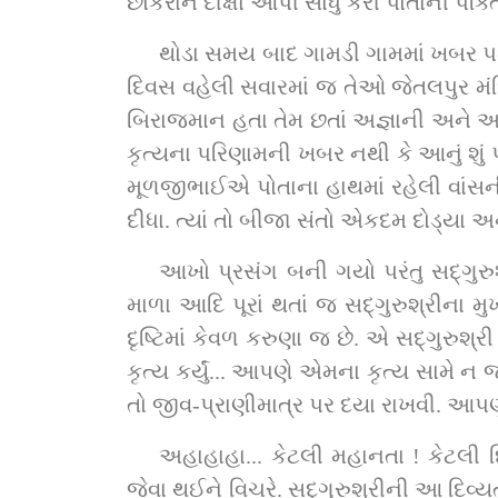
છોકરાને દીક્ષા આપી સાધુ કરી પોતાની પંક્ત
થોડા સમય બાદ ગામડી ગામમાં ખબર પ
દિવસ વહેલી સવારમાં જ તેઓ જેતલપુર મંદિરમાં આવ્યા. સદ્‌ગુરુશ્રી તો તે સમયે પૂજા કરી રહ્યા હત
બિરાજમાન હતા તેમ છતાં અજ્ઞાની અને અ
કૃત્યના પરિણામની ખબર નથી કે આનું શુ
મૂળજીભાઈએ પોતાના હાથમાં રહેલી વાંસની લાકડીથી સદ્‌ગુરુશ્રીને સાટ... સાટ... સાટ... કરતા પોતાન
દીધા. ત્યાં તો બીજા સંતો એકદમ દોડ્યા 
આખો પ્રસંગ બની ગયો પરંતુ સદ્‌ગુરુશ્રી તો સ્થિતપ્રજ્ઞ પુરુષ, જે પોતાની સ્થિતિમાંથી સહેજ પણ ચલાયમાન ન થયા. માનસીપૂજા તથા 
માળા આદિ પૂરાં થતાં જ સદ્‌ગુરુશ્રીના મુખમાંથી નીકળેલા શબ્દો તો જોઈએ. દિલનો દરિયો તો જોઈએ કે એ કેટલી કરુણા વરસાવે છે ! જેની 
દૃષ્ટિમાં કેવળ કરુણા જ છે. એ સદ્‌ગુરુશ્રી બોલ્યા કે, “એમાં શું થયું ? આપણે તેના ભત્રીજાને ભરમાવ્યો એવું એમને લાગ્યું એટલે એમણે આવું 
કૃત્ય કર્યું... આપણે એમના કૃત્ય સામે 
તો જીવ-પ્રાણીમાત્ર પર દયા રાખવી. આપ
અહાહાહા... કેટલી મહાનતા ! કેટલી દિવ્યતા.
જેવા થઈને વિચરે. સદ્‌ગુરુશ્રીની આ દિવ્યતા અને ભવ્યતા જોઈને કોનું હૃદય ન પીગળે ? સદ્‌ગુરુશ્રીએ મૂળજીભાઈને ખૂબ જ પ્રેમભાવથી ‘જય 