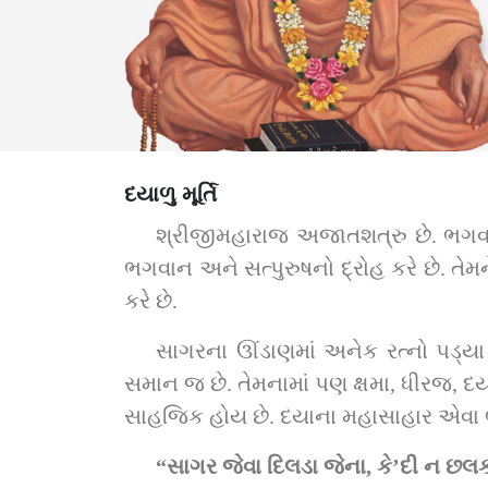
દયાળુ મૂર્તિ
શ્રીજીમહારાજ અજાતશત્રુ છે. ભગવાન
ભગવાન અને સત્પુરુષનો દ્રોહ કરે છે. તેમ
કરે છે.
સાગરના ઊંડાણમાં અનેક રત્નો પડ્ય
સમાન જ છે. તેમનામાં પણ ક્ષમા, ધીરજ, દય
સાહજિક હોય છે. દયાના મહાસાહાર એવા ભગ
“સાગર જેવા દિલડા જેના, કે’દી ન છ