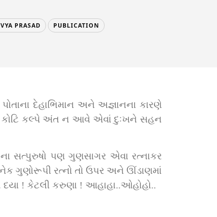
IVYA PRASAD
PUBLICATION
પોતાના દેહાભિમાન અને અજ્ઞાનના કારણે 
ે કોટિ કલ્પે અંત ન આવે એવાં દુઃખને સહન 
ના સત્પુરુષો પણ ગુણસાગર એવા રત્નાકર 
નેક ગુણોરૂપી રત્નો તો ઉપર અને ઊંડાણમાં 
ી દયા ! કેટલી કરુણા ! આહાહા..ઓહોહો..