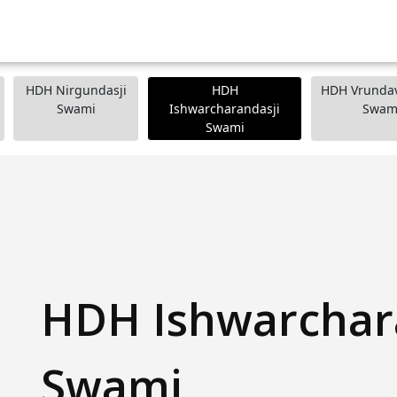
HDH Nirgundasji
HDH
HDH Vrundav
Swami
Ishwarcharandasji
Swam
Swami
HDH Ishwarchar
Swami