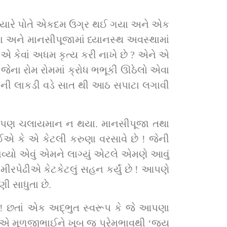
્યારે પોતે એકદમ ઉગ્ર થઈ ગયા અને એક 
કેવાં અધમ કૃત્ય કરી નાખે છે ? એને એ 
ના રોમ રોમમાં ક્રોધ ભભૂકી ઊઠેલો એવા 
રપેઢીએ કેટકેટલું સહન કર્યું છે ! આપણે 
 સાધુતા છે.
સ્વરૂપ કે જે આપણા 