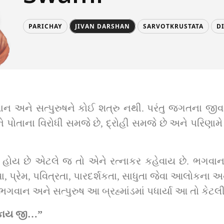
PARICHAY
JIVAN DARSHAN
SARVOTKRUSTATA
D
 અને સત્પુરુષને કોઈ શત્રુ નથી. પરંતુ જગતના જીવ 
ને પોતાના વિરોધી સમજે છે, દ્રોહી સમજે છે અને પરિણામ
ા હોય છે એટલે જ તો એને રત્નાકર કહેવાય છે. ભગવાન
ા, પ્રેમ, પવિત્રતા, પારદર્શકતા, સાધુતા જેવા આલોકના અ
વાન અને સત્પુરુષ આ બ્રહ્માંડમાં પધાર્યા આ તો કેટલ
લકાય જી…” 