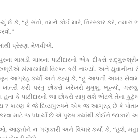
યું છે કે, “હે સંતો, તમને કોઈ મારે, તિરસ્કાર કરે, તમારું
કરવો.”
યજીવનમાંથી પ્રેરણા મેળવીએ.
દારનો એક દીકરો સદ્‌ગુરુશ્રીના જોગમાં આવ્યો અને સદ્‌ગુરુશ્રીના રંગે 
ાય ? કારણ કે જે દિવ્યપુરુષને એક જ આગ્રહ છે કે પો
 કરવા માટે જ પધાર્યા છે એ પુરુષ ક્યાંથી કોઈને જાકારો 