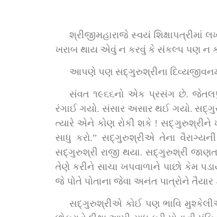
શ્રીજીમહારાજે સ્વયં શિક્ષાપત્રીમાં લખ્
ખરાબ થાય એવું ન કરવું કે સંકલ્પ પણ ન 
આપણે પણ સદ્‌ગુરુશ્રીના દિવ્
સંવત ૧૯૬૬નો એક પ્રસંગ છે. જેતલપુરના ગામડી ગામના પાટી
રંગાઈ ગયો. સંસાર અસાર થઈ ગયો. સદ્‌ગુરુશ્રીએ સંસારમાંથી વિરક્ત કરી નાખ્યો. અને યુવાનીના રંગે રંગાયેલો જ્યારે પ્રભુના રંગે રંગાઈ જાય 
ત્યારે એને કોણ રોકી શકે ! સદ્‌ગુરુશ્રીને ખૂબ આગ્રહ કર્યો અને કહ્યું કે, “હું આપની અખંડ સેવામાં રહી શકું એવી દયા કરો અને દયાળુ, મને 
સાધુ કરો.” સદ્‌ગુરુશ્રીએ તેના વૈરાગ્યની ખાતરી કરી પરંતુ છોકરો ખરેખરો મુમુક્ષુ, ભૂખ્યો, ગરજુ, ખપવાળો અને વૈરાગ્યવાન હતો તે જોઈ 
સદ્‌ગુરુશ્રી રાજી થયા. સદ્‌ગુરુશ્રી જાણતા હતા કે પાટીદારનો આ છોકરો સાધુ થશે એટલે તેના કુટુંબીજનો ઉદ્વેગ કરશે, કંઈક ધમાલ કરશે પણ 
તેણે કરીને સાચા ખપવાળાને પાછો કેમ પડ
જે પોતે પોતાના જેવા અનંત પાત્રોને તૈયાર
સદ્‌ગુરુશ્રીએ કોઈ પણ ભાવિ મુશ્કેલીઓ, આફતોને ન ગણકારી અને વિચાર કર્યો કે, “હશે, મહારાજની ઇચ્છા હશે તેમ થશે.” આમ વિચારી 