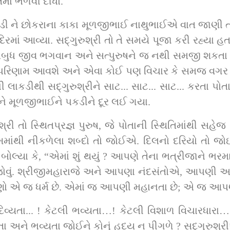
િમાં ભેળવી દીધો.
ડી ને છોકરાના કાકા મૂળજીભાઈ નાથુભાઈએ વાત જાણી ત
ા અને માનસીપૂજામાં ધ્યાનસ્થ અવસ્થામાં 
બુધ જીવ ભગવાન અને સત્પુરુષને જ નથી સમજી શકતા એ 
ં પરિણામ આવશે અને એવા કોઈ પણ વિચાર કે સમજ વગર જે
ી લાકડી વડે સાત થી આઠ સપાટા લગાવી 
અને મૂળજીભાઈને પકડીને દૂર લઈ ગયા.
ન જોવું. શ્રીજીમહારાજે અને આપણા નંદસંતોએ, આપણી અમી
ણો એ જ ધર્મ છે. એમાં જ આપણી મહાનતા છે; એ જ આપણી
.. ! કેટલી ભવ્યતા…! કેટલી વિશાળ વિચારધારા…! છતાં એક અદ્‌ભુત 