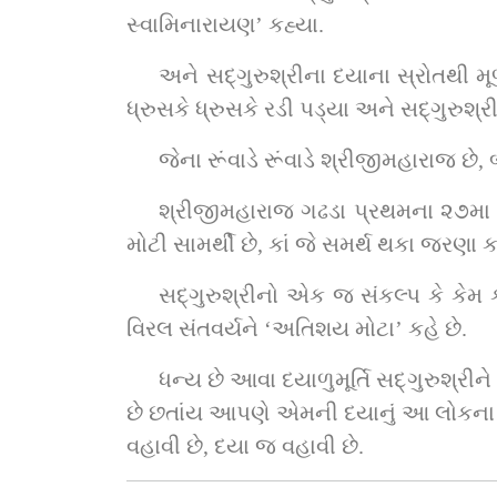
સ્વામિનારાયણ’ કહ્યા.
અને સદ્‌ગુરુશ્રીના દયાના સ્રોતથી મૂળજીભાઈનું અંતર નિર્મળ થઈ ગયું. હૃદય પીગળી ગયું. અંતરમાં હચમચાટ થઈ ગયો. પશ્ચાત્તાપ કરતાં 
શ્રીજીમહારાજ ગઢડા પ્રથમના ૨૭મા વ
મોટી સામર્થી છે, કાં જે સમર્થ થકા જરણા
સદ્‌ગુરુશ્રીનો એક જ સંકલ્પ કે કેમ કરીને જીવનું રૂડું થાય ! અને માટે સ્વયં ધણી શ્રીજીમહારાજ, અનંતકોટિ બ્રહ્માંડનો નાથ, આવડા 
વિરલ સંતવર્યને ‘અતિશય મોટા’ કહે છે.
ધન્ય છે આવા દયાળુમૂર્તિ સદ્‌ગુરુશ્રીને કે જેમણે પોતાના સમગ્ર જીવનકાળ દરમ્યાન નાનાં-મોટાં આવાં તો અનેકાનેક અપમાનોને સહન કર્યાં 
છે છતાંય આપણે એમની દયાનું આ લોકના શ
વહાવી છે, દયા જ વહાવી છે.