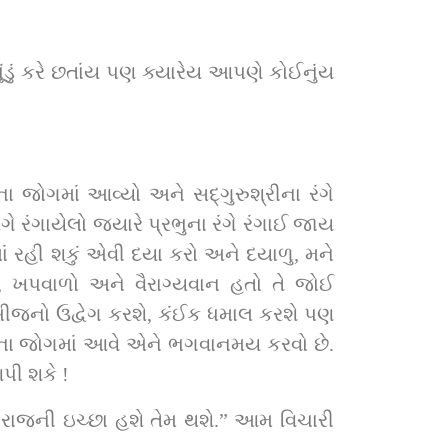
 ભૂંડું કરે છતાંય પણ ક્યારેય આપણે કોઈનુંય 
તાના જોગમાં આવે એને ભગવાનમય કરવો છે. 
આપી શકે !