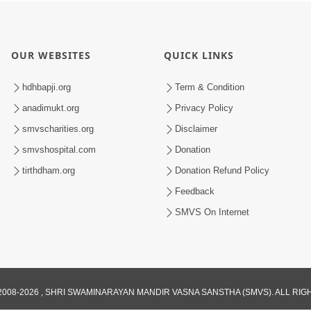
OUR WEBSITES
QUICK LINKS
hdhbapji.org
Term & Condition
anadimukt.org
Privacy Policy
smvscharities.org
Disclaimer
smvshospital.com
Donation
tirthdham.org
Donation Refund Policy
Feedback
SMVS On Internet
008-2026 , SHRI SWAMINARAYAN MANDIR VASNA SANSTHA (SMVS). ALL RI