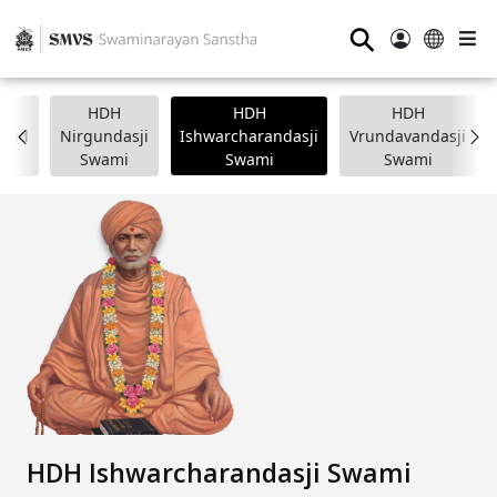
⚲
HDH
HDH
HDH
nand
Nirgundasji
Ishwarcharandasji
Vrundavandasji
i
Swami
Swami
Swami
HDH Ishwarcharandasji Swami