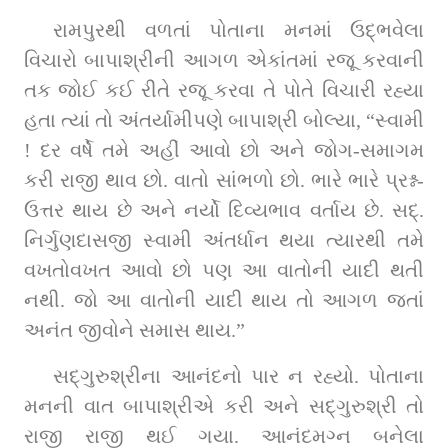
રામપુરથી વળતાં પોતાના મનમાં ઉદ્‌ભવેલા 
વિચારો બાપાશ્રીની આગળ એકાંતમાં રજૂ કરવાની 
તક જોઈ કઈ રીતે રજૂ કરવા તે પોતે વિચારી રહ્યા 
હતા ત્યાં તો અંતર્યામીપણે બાપાશ્રી બોલ્યા, “સ્વામી 
! દર વર્ષે તમે અહીં આવો છો અને જોગ-સમાગમ 
કરી રાજી થાવ છો. વાતો સાંભળો છો. ભારે ભારે પ્રશ્ન-
ઉત્તર થાય છે અને નર્યો દિવ્યભાવ વર્તાય છે. સદ્‌. 
નિર્ગુણદાસજી સ્વામી અંતર્ધાન થયા ત્યારથી તમે 
વખતોવખત આવો છો પણ આ વાતોની યાદી થતી 
નથી. જો આ વાતોની યાદી થાય તો આગળ જતાં 
અનંત જીવોને સમાસ થાય.”
સદ્‌ગુરુશ્રીના આનંદનો પાર ન રહ્યો. પોતાના 
મનની વાત બાપાશ્રીએ કરી અને સદ્‌ગુરુશ્રી તો 
રાજી રાજી થઈ ગયા. આનંદમગ્ન બનેલા 