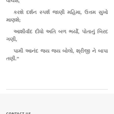
વાંચશે,
કરશે દર્શન સ્પર્શ જાણી મહિમા, ઉત્તમ સુખો 
માણશે;
આશીર્વાદ દીધો અતિ બળ ભર્યો, પોતાનું બિરદ 
ગણી,
પામી આનંદ જય જય બોલો, શ્રીજી ને બાપા 
તણી.”
CONTACT US