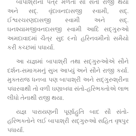
બાપાશ્રીનો પત્ર મળતાં સૌ સંતો રાજી થયા 
અને સદ્‌. વૃંદાવનદાસજી સ્વામી, સદ્‌. 
ઈશ્વરચરણદાસજી સ્વામી અને સદ્‌. 
ઘનશ્યામજીવનદાસજી સ્વામી આદિ સદ્‌ગુરુઓ 
અમદાવાદમાં ચૈત્ર સુદ ૯નો હરિનવમીનો સમૈયો 
કરી કચ્છમાં પધાર્યા.
આ યજ્ઞમાં બાપાશ્રી તથા સદ્‌ગુરુઓએ સૌને 
દર્શન-સમાગમનું સુખ આપ્યું અને સૌને રાજી કર્યા. 
મુક્તરાજ ધનબા પણ બાપાશ્રી અને સદ્‌ગુરુશ્રીના 
પધારવાથી તો વળી ઘણાબધા સંતો-હરિભક્તોએ લાભ 
લીધો તેનાથી રાજી થયા.
યજ્ઞ પારાયણની પૂર્ણાહુતિ બાદ સૌ સંતો-
હરિભક્તોને લઈ બાપાશ્રી સદ્‌ગુરુઓ સહિત વૃષપુર 
પધાર્યા.