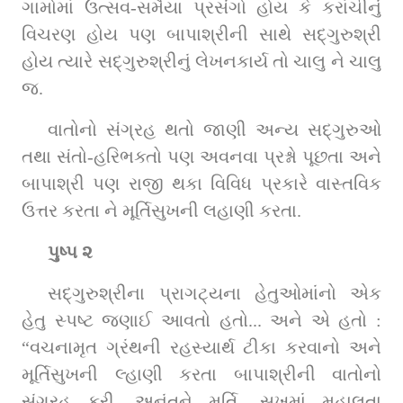
ગામોમાં ઉત્સવ-સમૈયા પ્રસંગો હોય કે કરાંચીનું 
વિચરણ હોય પણ બાપાશ્રીની સાથે સદ્‌ગુરુશ્રી 
હોય ત્યારે સદ્‌ગુરુશ્રીનું લેખનકાર્ય તો ચાલુ ને ચાલુ 
જ.
વાતોનો સંગ્રહ થતો જાણી અન્ય સદ્‌ગુરુઓ 
તથા સંતો-હરિભક્તો પણ અવનવા પ્રશ્નો પૂછતા અને 
બાપાશ્રી પણ રાજી થકા વિવિધ પ્રકારે વાસ્તવિક 
ઉત્તર કરતા ને મૂર્તિસુખની લહાણી કરતા.
પુષ્પ ૨ 
સદ્‌ગુરુશ્રીના પ્રાગટ્યના હેતુઓમાંનો એક 
હેતુ સ્પષ્ટ જણાઈ આવતો હતો... અને એ હતો : 
“વચનામૃત ગ્રંથની રહસ્યાર્થ ટીકા કરવાનો અને 
મૂર્તિસુખની લ્હાણી કરતા બાપાશ્રીની વાતોનો 
સંગ્રહ કરી, અનંતને મૂર્તિ- સુખમાં મહાલતા 