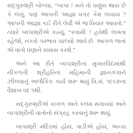
સદ્‌ગુરુશ્રી બોલ્યા, “બાપા ! મને તો ઘણુંય થાય છે 
કે લખું, પણ આપની આજ્ઞા વગર કેમ લખાય ? 
આપની આજ્ઞા કઈ રીતે લેવી એ જ વિચાર આવતો.” 
ત્યારે બાપાશ્રીએ કહ્યું, “સ્વામી ! હવેથી લખતા 
રહેજો, નકરો પરભાવ ચાલ્યો આવે છે. આગળ જતાં 
એ વાતો ઘણાને સમાસ કરશે.”
અને આ રીતે બાપાશ્રીના મુખારવિંદમાંથી 
નીકળતી શ્રીહરિના મહિમાની જ્ઞાનગંગાને 
ઝીલવાનું અલૌકિક કાર્ય શરૂ થયું વિ.સં. ૧૯૬૨ના 
વૈશાખ વદ ૧થી.
સદ્‌ગુરુશ્રીએ કાગળ અને કલમ મગાવ્યાં અને 
બાપાશ્રીની વાતોનો સંગ્રહ કરવાનું શરૂ થયું.
બાપાશ્રી મંદિરમાં હોય, વાડીએ હોય, અન્ય 