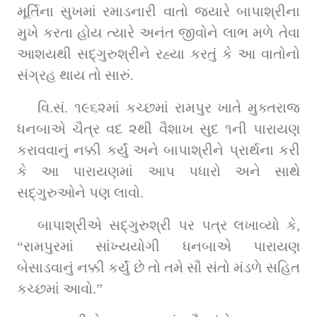
મૂર્તિના સુખમાં રમાડનારી વાતો જ્યારે બાપાશ્રીના 
મુખે કરતા હોય ત્યારે અનંત જીવોને લાભ મળે તેવા 
આશયથી સદ્‌ગુરુશ્રીને રહ્યા કરતું કે આ વાતોનો 
સંગ્રહ થાય તો સારું.
વિ.સં. ૧૯૬૨માં કચ્છમાં રામપુર ખાતે મુક્તરાજ 
ધનબાએ ચૈત્ર વદ ૨થી વૈશાખ સુદ ૧ની પારાયણ 
કરાવવાનું નક્કી કર્યું અને બાપાશ્રીને પ્રાર્થના કરી 
કે આ પારાયણમાં આપ પધારો અને સાથે 
સદ્‌ગુરુઓને પણ લાવો.
બાપાશ્રીએ સદ્‌ગુરુશ્રી પર પત્ર લખાવ્યો કે, 
“રામપુરમાં સાંખ્યયોગી ધનબાએ પારાયણ 
બેસાડવાનું નક્કી કર્યું છે તો તમે સૌ સંતો મંડળે સહિત 
કચ્છમાં આવો.”