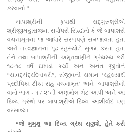
કરવાનો.”
બાપાશ્રીની કૃપાથી સદ્‌ગુરુશ્રીએ 
શ્રીજીમહારાજના સર્વોપરી સિદ્ધાંતો કે જે બાપાશ્રી 
વચનામૃતના જ આધારે સરળપણે સમજાવતા હતા 
અને તત્ત્વજ્ઞાનનાં ગૂઢ રહસ્યોને સુગમ કરતા હતા 
તેને તથા બાપાશ્રીની અમૃતવાણીને ગ્રંથસ્થ કરી 
૧૮-૧૮ વર્ષ દાખડો કર્યો અને અનંત જીવોને 
“યાવદ્‌ચંદ્રદિવાકરૌ”, સંજીવની સમાન ‘રહસ્યાર્થ 
પ્રદીપિકા ટીકા સહ વચનામૃત’ અને ‘બાપાશ્રીની 
વાતો ભાગ - ૧ / ૨’ની અણમોલ ભેટ આપી અને આ 
દિવ્ય ગ્રંથો પર બાપાશ્રીએ દિવ્ય આશીર્વાદ પણ 
વરસાવ્યા.
“જે મુમુક્ષુ આ દિવ્ય ગ્રંથ સૂણશે, હેતે કરી 