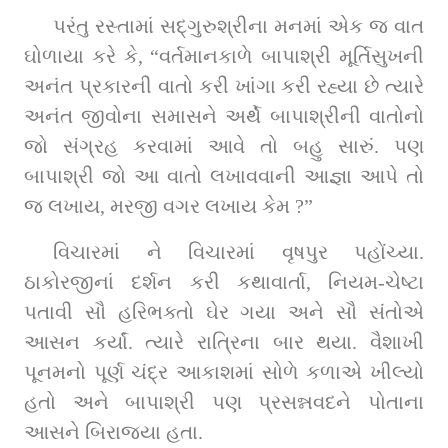
પરંતુ રસ્તામાં સદ્‌ગુરુશ્રીના મનમાં એક જ વાત 
ઘોળાયા કરે કે, “વર્તમાનકાળે બાપાશ્રી મૂર્તિસુખની 
અનંત પ્રકારની વાતો કરી ખાંગા કરી રહ્યા છે ત્યારે 
અનંત જીવોના સમાસને અર્થે બાપાશ્રીની વાતોનો 
જો સંગ્રહ કરવામાં આવે તો બહુ સારું. પણ 
બાપાશ્રી જો આ વાતો લખાવવાની આજ્ઞા આપે તો 
જ લખાય, મરજી વગર લખાય કેમ ?”
વિચારમાં ને વિચારમાં વૃષપુર પહોંચ્યા. 
ઠાકોરજીનાં દર્શન કરી કથાવાર્તા, નિયમ-ચેષ્ટા 
પતાવી સૌ હરિભક્તો ઘેર ગયા અને સૌ સંતોએ 
આસન કર્યાં. ત્યારે રાત્રિના બાર થયા. વૈશાખી 
પૂનમનો પૂર્ણ ચંદ્ર આકાશમાં સોળે કળાએ ખીલ્યો 
હતો અને બાપાશ્રી પણ પ્રસન્નવદને પોતાના 
આસને બિરાજ્યા હતા.