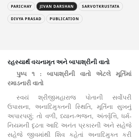
PARICHAY
JIVAN DARSHAN
SARVOTKRUSTATA
DIVYA PRASAD
PUBLICATION
રહસ્યાર્થ વચનામૃત અને બાપાશ્રીની વાતો
પુષ્પ ૧ : બાપાશ્રીની વાતો એટલે મૂર્તિમાં 
રમાડનારી વાતો
સ્વયં શ્રીજીમહારાજ પોતાની સર્વોપરી 
ઉપાસના, અનાદિમુક્તની સ્થિતિ, મૂર્તિના સુખનું 
અપારપણું; તો વળી, ધ્યાન-ભજન, અંતર્વૃત્તિ, ધર્મ-
નિયમની દૃઢતા આદિ અનંત પ્રકારની અને સહેજે 
સહેજે જીવમાંથી શિવ કહેતાં અનાદિમુક્ત કરી 