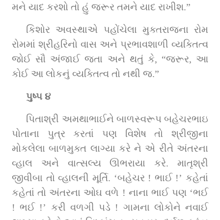
મને યાદ કરશો તો હું જરૂર તમને યાદ રાખીશ.”
કિશોર અવસ્થાએ પહોંચેલા મુક્તરાજના રોમ 
રોમમાં શ્રીહરિનો વાસ અને પ્રભાવશાળી વ્યક્તિત્વ 
જોઈ સૌ અંજાઈ જતા અને થતું કે, “જરૂર, આ 
કોઈ આ લોકનું વ્યક્તિત્વ તો નથી જ.”
પુષ્પ ૪
પિતાશ્રી અમથાભાઈને બાળસ્વરૂપ બહેચરભાઇ 
પોતાના પુત્ર કરતાં પણ વિશેષ તો શ્રીજીના 
મોકલેલા બાળમુક્ત લાગ્યા કરે ને એ રીતે અંતરના 
વ્હાલ અને વાત્સલ્ય ઊભરાયા કરે. માતૃશ્રી 
જીવીબા તો વ્હાલની મૂર્તિ. ‘બહેચર ! ભાઈ !’ કહેતાં 
કહેતાં તો અંતરના ઓઘ વળે ! નાના ભાઈ પણ ‘ભઈ 
! ભઈ !’ કરી વળગી પડે ! ગામના લોકોને નવાઈ 