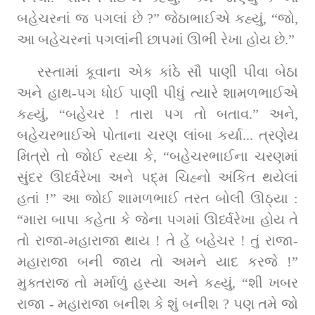
બહેચરનાં જ પગલાં છે ?” જેઠાભાઈએ કહ્યું, “જો, 
આ બહેચરનાં પગલાંની છાપમાં ઊભી રેખા હોય છે.”
રસ્તામાં કૂવાના એક કાંઠે સૌ પાણી પીવા બેઠા 
અને હાથ-પગ ધોઈ પાણી પીધું ત્યારે શામળભાઈએ 
કહ્યું, “બહેચર ! તારા પગ તો બતાવ.” અને, 
બહેચરભાઈએ પોતાના ચરણ લાંબા કર્યા... ત્રણેય 
મિત્રો તો જોઈ રહ્યા કે, “બહેચરભાઈના ચરણમાં 
સુંદર ઊર્ધ્વરેખા અને પદ્‌મ ચિહ્નો અંકિત થયેલાં 
હતાં !” આ જોઈ શામળભાઈ તરત બોલી ઊઠ્યા : 
“મારા બાપા કહેતા કે જેના પગમાં ઊર્ધ્વરેખા હોય તે 
તો રાજા-મહારાજા થાય ! તે હેં બહેચર ! તું રાજા-
મહારાજા બની જાય તો અમને યાદ કરજે !” 
મુક્તરાજ તો મર્માળું હસ્યા અને કહ્યું, “શી ખબર 
રાજા - મહારાજા બનીશ કે શું બનીશ ? પણ તમે જો 