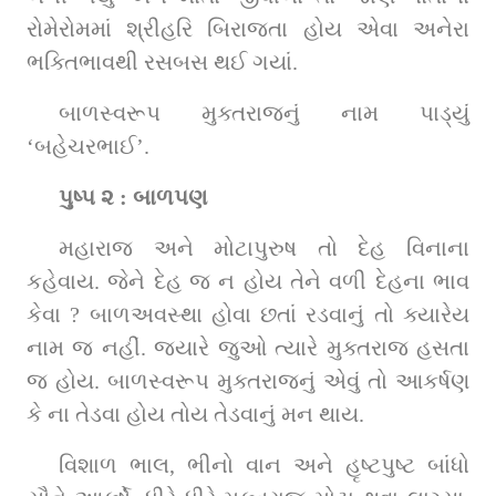
રોમેરોમમાં શ્રીહરિ બિરાજતા હોય એવા અનેરા 
ભક્તિભાવથી રસબસ થઈ ગયાં.
બાળસ્વરૂપ મુક્તરાજનું નામ પાડ્યું 
‘બહેચરભાઈ’.
પુષ્પ ૨ : બાળપણ
મહારાજ અને મોટાપુરુષ તો દેહ વિનાના 
કહેવાય. જેને દેહ જ ન હોય તેને વળી દેહના ભાવ 
કેવા ? બાળઅવસ્થા હોવા છતાં રડવાનું તો ક્યારેય 
નામ જ નહીં. જ્યારે જુઓ ત્યારે મુક્તરાજ હસતા 
જ હોય. બાળસ્વરૂપ મુક્તરાજનું એવું તો આકર્ષણ 
કે ના તેડવા હોય તોય તેડવાનું મન થાય.
વિશાળ ભાલ, ભીનો વાન અને હૃષ્ટપુષ્ટ બાંધો 