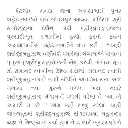
કેટલોક સમય જતા અમથાભાઈ પુત્ર 
બહેચરભાઈને લઈ જેતલપુર આવ્યા. મંદિરમાં શ્રી 
ઠાકોરજીના દર્શન કરી શ્રીજીમહારાજના 
પ્રસાદીભૂત સ્થાનોમાં ફર્યા. ફરતાં ફરતાં 
અમથાભાઈએ બહેચરભાઈને વાત કરી : “અહીં 
શ્રીજીમહારાજ વર્ણીવેશે પધારેલા. ગંગામાએ પોતાના 
પુત્રવત્ શ્રીજીમહારાજની સેવા કરેલી. ગંગામા મૂળ 
તો રામાનંદ સ્વામીના શિષ્ય થયેલાં. રામાનંદ સ્વામી 
શ્રીજીમહારાજને ગાદી સોંપીને અંતર્ધાન થયા બાદ 
ગંગામા નવા ગુરુને મળવા ગયા ત્યારે 
શ્રીજીમહારાજ ગંગામાને વળગી પડેલા ને ‘આ તો 
અમારી મા છે !’ એમ કહી રાજી કરેલાં. અહીં 
જેતલપુરમાં શ્રીજીમહારાજે સં.૧૮૬૫માં મહારુદ્ર 
યજ્ઞ ને વિષ્‍ણુયાગ કર્યા હતા ને હજારો બ્રાહ્મણો ને 