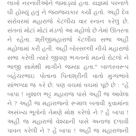
લાખો નરનારીઓને જમાડ્યાં હતા. યજ્ઞમાં પરનાળે 
ઘી હોમ્યું હતું ને જયજયકાર કર્યો હતો. અહીં દેવ 
સરોવરમાં મહારાજે કેટલીય વાર સ્નાન કરેલું છે. 
સંતનાં મોટાં મોટાં મંડળો આ મહોલો છે તેમાં ઊતરતા 
ને રહેતા. શ્રીજીમહારાજે કેટલીય સભા અહીં 
મહોલામાં કરી હતી. અહીં બોરસલ્લી નીચે મહારાજે 
સભા કરેલી ત્યારે જીવણ ભગતનો મઠનો રોટલો ને 
ભાજી સામેથી માગીને જમ્યા હતા.” બાળસ્વરૂપ 
બહેચરભાઇ પોતાના પિતાશ્રીની વાતો મુગ્ધભાવે 
સાંભળ્યા જ કરે છે. પણ વચમાં વચમાં પૂછે છે : “હેં 
બાપા ! ખુશાલ ભટ્ટ મહારાજ પાસે અહીં જ આવેલા 
ને ? અહીં જ મહારાજનો રૂમાલ બતાવી કૂવામાંના 
અસંખ્ય ભૂતોનો તેમણે મોક્ષ કરેલો ને ? હેં બાપા ! 
અહીં જ મહારાજે વેશ્યાની પાસે અનાજ દળાવી 
પાવન કરેલી ને ? હેં બાપા ! અહીં જ મહારાજની 