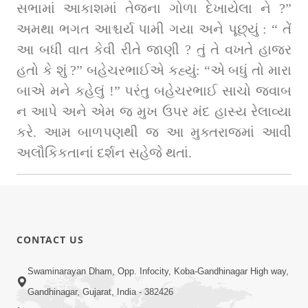
સભામાં આકાશમાં તેજના ગોળા દેખાયેલા ને ?” 
અમથા ભગત આશ્ચર્ય પામી ગયા અને પૂછ્યું : “ તેં 
આ બધી વાત કેવી રીતે જાણી ? તું તે વખતે હાજર 
હતો કે શું ?” બહેચરભાઈએ કહ્યું: “એ બધું તો મારા 
બાએ મને કહેલું !” પરંતુ બહેચરભાઈ સાચો જવાબ 
ન આપે અને એમ જ મુખ ઉપર મંદ હાસ્ય રેલાવ્યા 
કરે. આમ બાળપણથી જ આ મુક્તરાજમાં આવી 
અલૌકિકતાનાં દર્શન સહેજે થતાં.
CONTACT US
Swaminarayan Dham, Opp. Infocity, Koba-Gandhinagar High way,
Gandhinagar, Gujarat, India - 382426