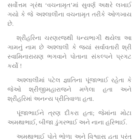
સર્વોત્તમ ગ્રંથ ‘વચનામૃત’માં સુવર્ણ અક્ષરે લખાઈ 
ગયો કે જે અશ્લાલીના વચનામૃત તરીકે ઓળખાય 
છે.
શ્રીહરિના ચરણરજથી ધન્યભાગી થયેલા આ 
ગામનું નામ છે અશ્લાલી કે જ્યાં સર્વાવતારી શ્રી 
સ્વામિનારાયણ ભગવાને પોતાના સંકલ્પને પ્રગટ 
કર્યો !
અશ્લાલીમાં પટેલ જ્ઞાતિના પૂંજાભાઈ રહેતા કે 
જેઓ શ્રીજીમહારાજને મળેલા હતા અને 
શ્રીહરિમાં અનન્ય પ્રીતિવાળા હતા.
પૂંજાભાઈને ત્રણ દીકરા હતા; જેમાંના મોટા 
અમથાભાઈ, બીજા ડુંગરભાઈ અને નાના હરિભાઈ.
અમથાભાઈ પોતે ભોળા અને વિશ્વાસુ હતા પરંતુ 