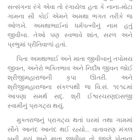
સત્સંગના રંગે એવા તો રંગાયેલા હતા કે નાના-મોટા 
ગામના સૌ કોઈ એમને અમથા ભગત તરીકે જ 
ઓળખે. અમથાભાઈનાં ધર્મપત્નીનું નામ હતું 
જીવીબા. તેઓ પણ સ્વભાવે શાંત, સરળ અને 
પ્રભુમાં પ્રીતિવાળાં હતાં.
પિતા અમથાભાઈ અને માતા જીવીબાનું તપોમય 
જીવન, અનેરો ભક્તિભાવ અને નિર્દોષ જીવન જોઈ 
શ્રીજીમહારાજની કૃપા ઊતરી. અને 
શ્રીજીમહારાજના સંકલ્પથી જ વિ.સં. ૧૯૧૮માં 
આપણા સમર્થ સદ્‌. શ્રી ઈશ્વરચરણદાસજી 
સ્વામીનું પ્રાગટ્ય થયું.
મુક્તરાજનું પ્રાગટ્ય થતાં ઘરમાં તથા ગામમાં 
સૌને આનંદ આનંદ થઈ રહ્યો... વાતાવરણ મંગલ 
બની ગયું અને માતા જીવીબા તો જાણે પોતાના 