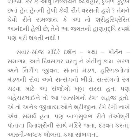
લાગ્યા કરે કે આવું નિષ્કાંચન વ્યવહાર, દુર્બળ કુટુંબ 
છતાં હેત હેતની હેલી કેવી રીતે વરસતી હશે ? તેમને 
કેવી રીતે સમજાય કે આ તો શ્રીહરિપ્રેરિત 
આનંદની હેલી છે, તેને આ જગતની હાણવૃદ્ધિ સ્પર્શ 
પણ કરી શકતી નથી !
સવાર-સાંજ મંદિરે દર્શન – કથા – કીર્તન – 
સમાગમ અને દિવસભર ઘરનું ને ખેતીનું કામ. સરળ 
અને નિર્ભેળ જીવન. સંતનાં મંડળ, હરિભક્તોનાં 
મંડળની સેવા અને સત્સંગનો ભીડો. સત્સંગનો રંગ 
ચડવા માટે આ સંજોગો ખૂબ સરસ હતા પણ 
બહેચરભાઈને તો આ ‘સત્સંગનો રંગ’ સહજ હતો. 
એ તો અનેક જીવાત્માઓને શ્રીજીના રંગે રંગી નાખે 
એવા સમર્થ હતા. પણ બાળસુલભ રીતે તેઓશ્રી 
પોતાના પિતાશ્રીની સાથે મંદિરે જતા, દંડવત કરતા, 
આરતી-અષ્ટક બોલતા, કથા સાંભળતા.