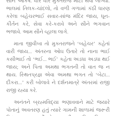
સૌને આકર્ષે. ધીરે ધીરે મુક્તરાજ મોટા થવા લાગ્યા. 
ભાલમાં તિલક-ચાંદલો, તો વળી ગળામાં કંઠી ધારણ 
કરેલા બહેચરભાઈ સવાર-સાંજ મંદિર જાય, ધૂન-
કીર્તન કરે, સેવા કરે-કરાવે અને સૌને ભગવાન 
ભજાવે. આમ સૌને વ્હાલા લાગે.
માતા જીવીબા તો મુક્તરાજને ‘બહેચર’ કહેતાં 
વારી જાય... અંતરના ઓઘ ઉતારે તો નાના ભાઈ 
કસીભાઈ તો ‘ભઈ... ભઈ’ કહેતા અડધા અડધા થઈ 
જાય; અને પિતા અમથા ભગતની તો વાત જ ન 
થાય. સ્થિતપ્રજ્ઞ એવા અમથા ભગત તો ‘બેટા... 
દીકરા...’ કરી બોલાવે ને દર્શનમાત્રે અંતરમાં રાજી 
રાજી રહ્યા કરે.
અનંતને બ્રહ્મવિદ્યા ભણાવવાને માટે જ્યારે 
પોતાનું અવતરણ હતું ત્યારે ગામની શાળામાં જરૂરી 