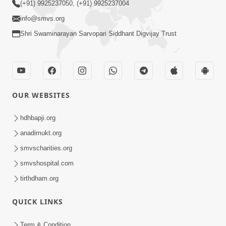
(+91) 9925237050, (+91) 9925237004
info@smvs.org
Shri Swaminarayan Sarvopari Siddhant Digvijay Trust
OUR WEBSITES
hdhbapji.org
anadimukt.org
smvscharities.org
smvshospital.com
tirthdham.org
QUICK LINKS
Term & Condition