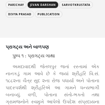
PARICHAY
JIVAN DARSHAN
SARVOTKRUSTATA
DIVYA PRASAD
PUBLICATION
પ્રાગટ્ય અને બાળપણ
પુષ્પ ૧ : પ્રાગટ્ય ગાથા
અમદાવાદથી જેતલપુર જતાં રસ્તામાં એક 
નાનકડું ગામ આવે છે કે જ્યાં શ્રીહરિ વિ.સં. 
૧૮૮૨ના ચૈત્ર સુદ ૨ના રોજ પધાર્યા અને પોતાના 
પાદસ્પર્શથી શ્રીહરિએ આ ગામને ધન્યભાગી 
બનાવ્યું. વળી, પોતાના સંતો-ભક્તો તથા 
ગ્રામજનોને સ્વમુખે આપેલો ઉપદેશ સંપ્રદાયના 