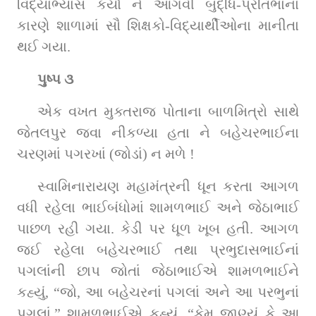
વિદ્યાભ્યાસ કર્યો ને આગવી બુદ્ધિ-પ્રતિભાના 
કારણે શાળામાં સૌ શિક્ષકો-વિદ્યાર્થીઓના માનીતા 
થઈ ગયા.
પુષ્પ ૩ 
એક વખત મુક્તરાજ પોતાના બાળમિત્રો સાથે 
જેતલપુર જવા નીકળ્યા હતા ને બહેચરભાઈના 
ચરણમાં પગરખાં (જોડાં) ન મળે !
સ્વામિનારાયણ મહામંત્રની ધૂન કરતા આગળ 
વધી રહેલા ભાઈબંધોમાં શામળભાઈ અને જેઠાભાઈ 
પાછળ રહી ગયા. કેડી પર ધૂળ ખૂબ હતી. આગળ 
જઈ રહેલા બહેચરભાઈ તથા પ્રભુદાસભાઈનાં 
પગલાંની છાપ જોતાં જેઠાભાઈએ શામળભાઈને 
કહ્યું, “જો, આ બહેચરનાં પગલાં અને આ પરભુનાં 
પગલાં.” શામળભાઈએ કહ્યું, “કેમ જાણ્યું કે આ 