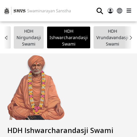
⚲
HDH
HDH
HDH
nand
Nirgundasji
Ishwarcharandasji
Vrundavandasji
i
Swami
Swami
Swami
HDH Ishwarcharandasji Swami