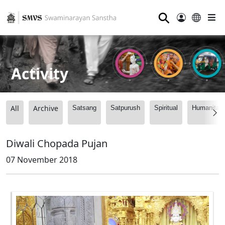
⚲
Activity
All
Archive
Satsang
Satpurush
Spiritual
Humanitari
Diwali Chopada Pujan
07 November 2018