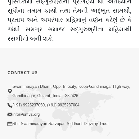
પુસ્તિકામાં સદ્ગુરુશ્રીના પ્રાગટ્ય થી અંર્તધ્યાન
સુધીના તમામ કાર્યો તથા તેમની અદ્ભુત સામર્થી,
પ્રતાપ અને અપરંપાર મહિમાનું વર્ણન કરેલું છે કે
જેથી સમગ્ર સમાજ સદ્ગુરુશ્રીના મહિમાથી
રસભીનો બની શકે.
CONTACT US
Swaminarayan Dham, Opp. Infocity, Koba-Gandhinagar High way,
Gandhinagar, Gujarat, India - 382426
(+91) 9925237050, (+91) 9925237004
info@smvs.org
Shri Swaminarayan Sarvopari Siddhant Digvijay Trust