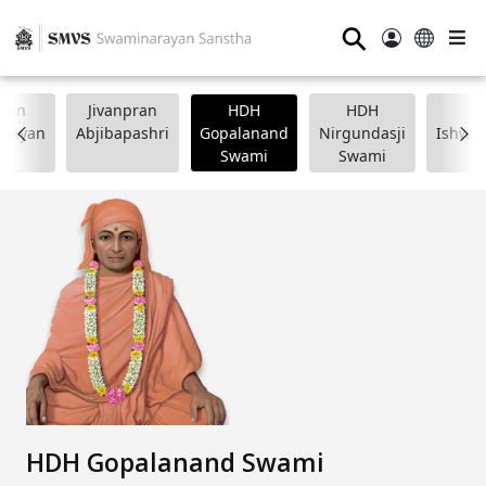
⚲
wan
Jivanpran
HDH
HDH
arayan
Abjibapashri
Gopalanand
Nirgundasji
Ishwar
Swami
Swami
HDH Gopalanand Swami