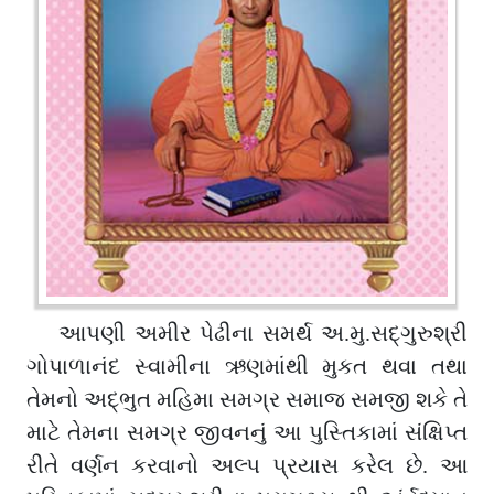
આપણી અમીર પેઢીના સમર્થ અ.મુ.સદ્ગુરુશ્રી
ગોપાળાનંદ સ્વામીના ઋણમાંથી મુકત થવા તથા
તેમનો અદ્ભુત મહિમા સમગ્ર સમાજ સમજી શકે તે
માટે તેમના સમગ્ર જીવનનું આ પુસ્તિકામાં સંક્ષિપ્ત
રીતે વર્ણન કરવાનો અલ્પ પ્રયાસ કરેલ છે. આ