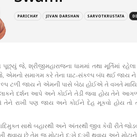
PARICHAY
JIVAN DARSHAN
SARVOTKRUSTATA
D
પૂછ્યું જે, શ્રીજીમહારાજના ધામમાં તથા મૂર્ત‍િમાં રહેલ
ા જે, એમનો સમાગમ કરે તેના ઘાટ-સંકલ્‍પ બંધ થઈ જાય ને ધ્‍ય
-સંકલ્‍પ ટળી જાય ને એમની પાસે બેઠા હોઈએ તે વખતે માય
કેટલાકને દર્શન આપે અને કોઈને તેડી જવા હોય તેને આગળ
ો તેને રાખી પણ જાય અને કોઈને દેહ મૂકવો હોય તો ત
નાદિમુક્ત સાથે બહારથી અને અંતરથી જીવ કેવી રીતે જોડવો ?
 દુ:ખી થવાય છે તેમ જ મોટાને દુ:ખે દુ:ખી થવાય અને મોટા