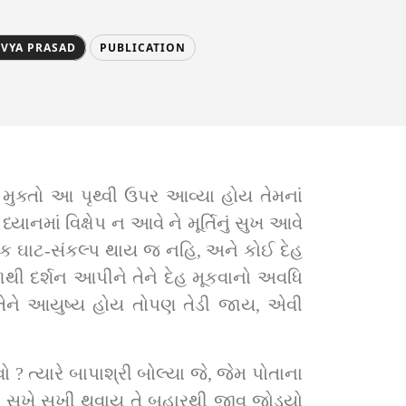
IVYA PRASAD
PUBLICATION
ા મુક્તો આ પૃથ્‍વી ઉપર આવ્યા હોય તેમનાં 
ાનમાં વિક્ષેપ ન આવે ને મૂર્ત‍િનું સુખ આવે 
િક ઘાટ-સંકલ્‍પ થાય જ નહિ, અને કોઈ દેહ 
થી દર્શન આપીને તેને દેહ મૂકવાનો અવધિ 
ેને આયુષ્‍ય હોય તોપણ તેડી જાય, એવી 
 ત્‍યારે બાપાશ્રી બોલ્‍યા જે, જેમ પોતાના 
ને સુખે સુખી થવાય તે બહારથી જીવ જોડ્યો 