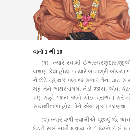
વાર્તા 1 થી 10
(૧)  ત્‍યારે સ્‍વામી ઈશ્વરચરણદાસજીએ 
લક્ષણ કેવાં હોય ? ત્‍યારે બાપાશ્રી બોલ્‍ય
ને છેટે રહે થકે પણ જે સંભારે તેના ઘાટ
મૂકે તેને અક્ષરધામમાં તેડી જાય, એવા 
પણ કહી જાય અને કોઈ પ્રાર્થના કરે ત
સામર્થીવાળા હોય તેને એવા મુક્ત જાણવા.
(૨) ત્‍યારે વળી સ્વામીએ પૂછયું જે, અ
દેહને સુખે સુખી થવાય છે ને દેહને દુ:ખે