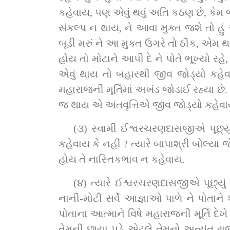
કહેવાય, પણ એવું થવું અતિ કઠણ છે, કેમ
સંકલ્‍પ ન થાય, ને આવા મુક્ત જશે તો હુ
બૂડી મરું ને આ મુક્ત ઉગરે તો ઠીક, એમ થ
હોય તો મોટાને આપી દે ને પોતે ભૂખ્‍યો ર
એવું થાય તો બહારથી જીવ જોડ્યો કહેવા
મહારાજની મૂર્ત‍િમાં અખંડ જોડાઈ રહ્યા છ
જ થાય એ અંતવૃત્ત‍િએ જીવ જોડ્યો કહેવા
(૩) સ્વામી ઈશ્વરચરણદાસજીએ પૂછ્યું
કહેવાય કે નહીં ? ત્‍યારે બાપાશ્રી બોલ્
હોય તે નાસ્ત‍િકભાવ ન કહેવાય.
(૪) ત્‍યારે ઈશ્વરચરણદાસજીએ પૂછ્યું
નાની-મોટી સર્વે આજ્ઞાઓ પાળે ને પોતાને 
પોતાના આત્‍માને વિષે મહારાજની મૂર્ત‍િ 
તેમની છાયા પડે એટલે તેમનો અત્‍યંત ર