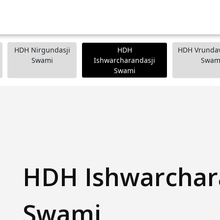
HDH Nirgundasji
HDH
HDH Vrundav
Swami
Ishwarcharandasji
Swam
Swami
HDH Ishwarchar
Swami