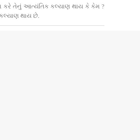
કરે તેનું આત્યંતિક કલ્યાણ થાય કે કેમ ? 
 કલ્યાણ થાય છે.