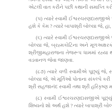
એટલી વાત કરીને પછી કથાની સમાપ્‍ત‍િ કર
(૫) ત્‍યારે સ્વામી ઈશ્વરચરણદાસજીએ પૂછ
હશે કે કેમ ? ત્‍યારે બાપાશ્રી બોલ્‍યા જ
(૬) ત્‍યારે સ્વામી ઈશ્વરચરણદાસજીએ પૂછ
બોલ્‍યા જે, બ્રહ્મકોટિના અને મૂળઅક્ષર
શ્રીજીમહારાજના તેજરૂપ ધામમાં રહ્યા થકા
વડવાનળ જેવા જાણવા.
(૮૭) ત્‍યારે વળી સ્‍વામીએ પૂછ્યું જે, સ
બોલ્‍યા જે, એ મૂર્ત‍િઓ પોતાના સંકલ્‍પે કરી
શ્રી સહજાનંદ સ્‍વામી તથા શ્રી હરિકૃષ્‍ણ
(૮) સ્‍વામી ઈશ્વરચરણદાસજીએ પૂછ્યું જ
શિષ્‍યનો શો અર્થ હશે ? ત્‍યારે બાપાશ્રી બ