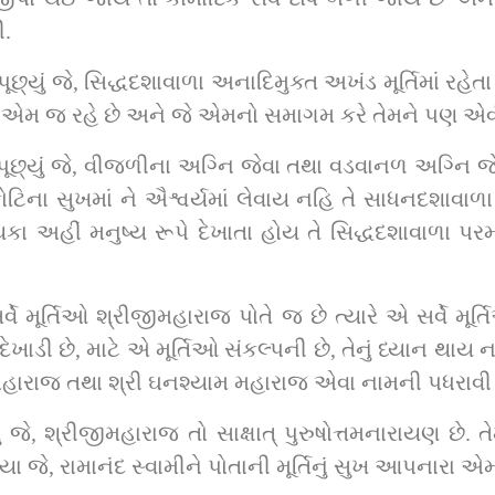
ી.
્યું જે, સિદ્ધદશાવાળા અનાદિમુક્ત અખંડ મૂર્ત‍િમાં રહેતા 
ે, હા, એમ જ રહે છે અને જે એમનો સમાગમ કરે તેમને પણ એવી 
્યું જે, વીજળીના અગ્‍ન‍િ જેવા તથા વડવાનળ અગ્‍ન‍િ જેવા મ
કોટિના સુખમાં ને ઐશ્વર્યમાં લેવાય નહિ તે સાધનદશાવાળ
 અહીં મનુષ્‍ય રૂપે દેખાતા હોય તે સિદ્ધદશાવાળા પરમએક
ર્વે મૂર્ત‍િઓ શ્રીજીમહારાજ પોતે જ છે ત્‍યારે એ સર્વે મૂર્ત‍
 દેખાડી છે, માટે એ મૂર્ત‍િઓ સંકલ્પની છે, તેનું ધ્‍યાન થાય
 મહારાજ તથા શ્રી ઘનશ્યામ મહારાજ એવા નામની પધરાવી છે તે
ે, શ્રીજીમહારાજ તો સાક્ષાત્ પુરુષોત્તમનારાયણ છે. તેમને
ોલ્‍યા જે, રામાનંદ સ્‍વામીને પોતાની મૂર્ત‍િનું સુખ આપનાર