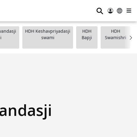
⚲
andasji
HDH Keshavpriyadasji
HDH
HDH
i
swami
Bapji
Swamishri
andasji