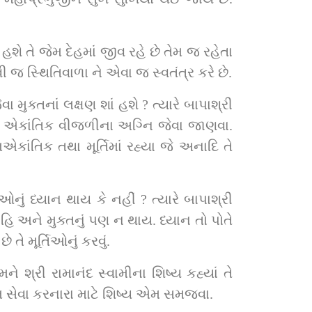
હશે તે જેમ દેહમાં જીવ રહે છે તેમ જ રહેતા 
જ સ્‍થ‍િતિવાળા ને એવા જ સ્વતંત્ર કરે છે.
ુક્તનાં લક્ષણ શાં હશે ? ત્‍યારે બાપાશ્રી 
ા એકાંતિક વીજળીના અગ્‍ન‍િ જેવા જાણવા. 
ાંતિક તથા મૂર્ત‍િમાં રહ્યા જે અનાદિ તે 
િઓનું ધ્‍યાન થાય કે નહીં ? ત્‍યારે બાપાશ્રી 
 નહિ અને મુક્તનું પણ ન થાય. ધ્‍યાન તો પોતે 
 મૂર્ત‍િઓનું કરવું.
 શ્રી રામાનંદ સ્‍વામીના શિષ્‍ય કહ્યાં તે 
ા એમ સેવા કરનારા માટે શિષ્‍ય એમ સમજવા.