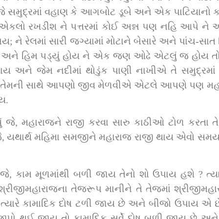
 જે સમુદ્રમાં વહાણ કે આગબોટ ડૂબે અને એક પાટિયાનો ક
ં એકલો રખડીશ ને પત્તરમાં કોઈ અન્ન પણ નહિ આપે ને અનં
ાય; ને રેલમાં સારી જગ્યામાં મોટાને બેસારે અને પાંચ-સ
હે, અને હિમ પડ્યું હોય ને એક જણ ઓઢે એટલું જ હોય તો
ય અને જેમ નદીમાં થોડુંક પાણી નાખીએ તે સમુદ્રમાં પ
ે. તેમની સાથે આપણો જીવ મેળવીએ એટલે આપણે પણ મહાપ્રભુજ
ય.
 જે, મહારાજને રાજી કરવા સારુ કાઠીઓ ટોળ કરતા તેમ હસ
‍યા જે, યથાર્થ મહિમા સમજીને મહારાજ રાજી થાય એવો સમય જ
 જે, કામ મૂળમાંથી બળી જાય તેનો શો ઉપાય હશે ? ત્‍યાર
શ્રીજીમહારાજના તેજરૂપ માનીને તે તેજમાં શ્રીજીમહારાજની
દેખે ત્‍યારે કામાદિક દોષ ટળી જાય છે અને બીજો ઉપાય એ છ
ાજીપો થઈ જાય તો કામાદિક સર્વે દોષ બળી જાય છે અને 