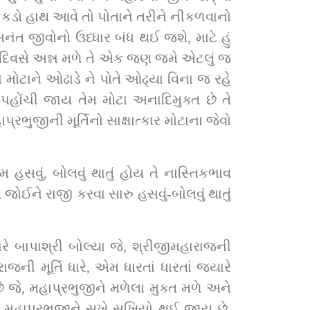
કડો હાથ આવે તો પોતાને તરીને નીકળવાનો 
ત જીવોનો ઉધ્‍ધાર બંધ થઈ જશે, માટે હું 
ાત દિવસે અન્ન મળે તે એક જણ જમે એટલું જ 
 મોટાને ઓઢાડે ને પોતે ઓઢ્યા વિના જ રહે 
હોંચી જાય તેમ મોટા અનાદિમુક્ત છે તે 
ીની મૂર્ત‍િનો સાક્ષાત્‍કાર મોટાના જેવો 
વું, બોલવું થાતું હોય તે નાસ્‍ત‍િકભાવ 
ોઈને રાજી કરવા સારુ હસવું-બોલવું થાતું 
ે બાપાશ્રી બોલ્‍યા જે, શ્રીજીમહારાજની 
 મૂર્ત‍િ ધારે, એમ ધારતાં ધારતાં જ્યારે 
ે જે, મહાપ્રભુજીને મળેલા મુક્ત મળે અને 
મહાપ્રભુજીને સુખે સુખિયો થઈ જાય છે. 