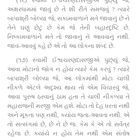
(૧૬) સ્વામી ઈશ્વચરણદાસજીએ પુછ્યું જે, 
અક્ષરધામમાં જાવું છે તે શી રીતે સમજવું ? ત્યારે 
બાપાશ્રી બોલ્યા જે, સકામવાળાને મતે જાવાનું છે ને 
તેને ઘણું છેટું છે કેમ જે તેની બહારદૃષ્ટિ છે. 
નિષ્કામવાળાને મતે તો જાવાનું ને આવવાનું નથી. 
જાવં-આવવું કહે છે એ તો આ લોકના શબ્દ છે.
(૧૭) સ્વામી ઈશ્વચરણદાસજીએ પુછ્યું જે, 
આવા મોટાનો જોગ ન હોય ત્યારે કેમ કરવું ? ત્યારે 
બાપાશ્રી બોલ્યા જે, આ લોકમાંથી મોટા ચાલી 
નીકળે એટલે અદૃશ્ય થાય તો એમ વિચારવું જે, 
આવા પુરુષ ઠરવાનું ઠામ હતા તે ચાલી નીકળ્યા તે 
મહારાજની મરજી એમ હશે. મોટા તો દેહ ધરતા નથી 
અને મૂકતા પણ નથી, ક્યાંય જતા-આવતા નથી. એ 
તો સત્સંગમાં છે, છે ને છે જ. કેમ કે એ તો સર્વત્ર 
રહેલા છે. ક્યાંયે ન હોય તેમ નથી એમ સંતોષ 