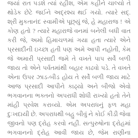
જ્યાં રાત પડશે ત્યાં રહીશ, એમ કહીને ચાલ્યો તે 
થોડેક છેટે જઈને અદ્રશ્ય થઈ ગયો. ત્યારે સદ્. 
શ્રી મુકતાનંદ સ્વામીએ પૂછ્યું જે, હે મહારાજ ! એ 
કોણ હતો ? ત્યારે મહારાજે વનમાં બનેલી બધી વાત 
કરી જે, અમો હિમાચળમાં ગયા હતા ત્યારે એને 
પ્રસાદીની ઇચ્છા હતી પણ અમે આપી નહોતી, કેમ 
જે અમારી પ્રસાદી જમે તે વખતે પાપ સર્વે બળી 
જાય તો એને પર્વતમાંથી બહાર કાઢવો પડે. તે વખતે 
એના ઉપર ઝાડ-બીડ હોય તે સર્વે બળી જાય માટે 
આજ પ્રસાદી આપીને કાઢ્યો અને બીજો એવો 
ભગવાનના ભક્તનો અપરાધી શોધી રાખ્યો હતો તેને 
માંહી પ્રવેશ કરાવ્યો. એમ અપરાધનું ફળ મહા 
દુઃખદાયી છે. અપરાધથી બહુ બીવું ને કોઈ કીડી જેવા 
જીવનો પણ દ્રોહ કરવો નહીં. સત્પુરુષોના દ્રોહમાં 
ભગવાનનો દ્રોહ આવી જાય છે, જેમ રાણીના 