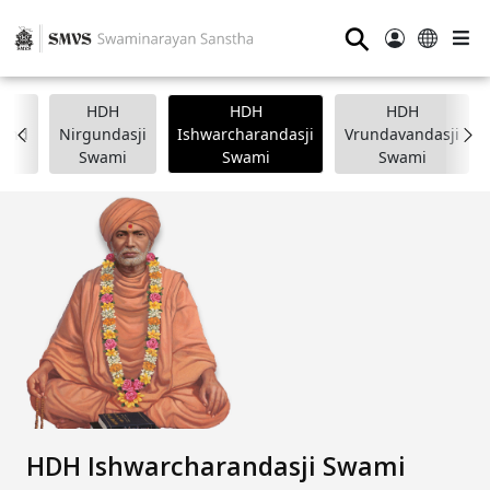
⚲
HDH
HDH
HDH
nand
Nirgundasji
Ishwarcharandasji
Vrundavandasji
i
Swami
Swami
Swami
HDH Ishwarcharandasji Swami