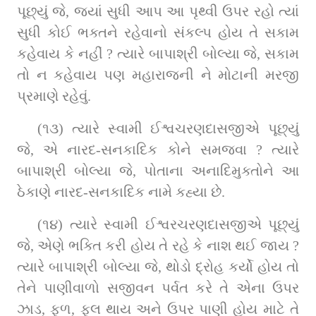
પૂછ્યું જે, જયાં સુધી આપ આ પૃથ્વી ઉપર રહો ત્યાં 
સુધી કોઈ ભક્તને રહેવાનો સંકલ્પ હોય તે સકામ 
કહેવાય કે નહીં ? ત્યારે બાપાશ્રી બોલ્યા જે, સકામ 
તો ન કહેવાય પણ મહારાજની ને મોટાની મરજી 
પ્રમાણે રહેવું.
(૧૩) ત્યારે સ્વામી ઈશ્વચરણદાસજીએ પૂછ્યું 
જે, એ નારદ-સનકાદિક કોને સમજવા ? ત્યારે 
બાપાશ્રી બોલ્યા જે, પોતાના અનાદિમુક્તોને આ 
ઠેકાણે નારદ-સનકાદિક નામે કહ્યા છે.
(૧૪) ત્યારે સ્વામી ઈશ્વરચરણદાસજીએ પૂછ્યું 
જે, એણે ભક્તિ કરી હોય તે રહે કે નાશ થઈ જાય ? 
ત્યારે બાપાશ્રી બોલ્‍યા જે, થોડો દ્રોહ કર્યો હોય તો 
તેને પાણીવાળો સજીવન પર્વત કરે તે એના ઉપર 
ઝાડ, ફળ, ફૂલ થાય અને ઉપર પાણી હોય માટે તે 