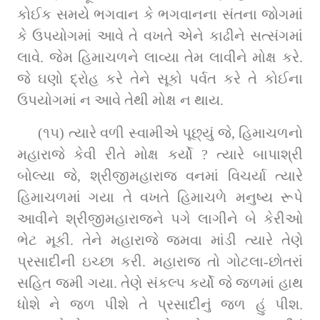
કોઈક સમયે ભગવાન કે ભગવાનના સંતના જોગમાં 
કે ઉપયોગમાં આવે તે વખતે એને કાઢીને સત્સંગમાં 
લાવે. જેમ હિમાચળને લાવ્યા તેમ લાવીને મોક્ષ કરે. 
જે ઘણો દ્રોહ કરે તેને સૂકો પર્વત કરે તે કોઈના 
ઉપયોગમાં ન આવે તેથી મોક્ષ ન થાય.
(૧૫) ત્યારે વળી સ્વામીએ પૂછ્યું જે, હિમાચળનો 
મહારાજે કેવી રીતે મોક્ષ કર્યો ? ત્યારે બાપાશ્રી 
બોલ્યા જે, શ્રીજીમહારાજ વનમાં વિચર્યા ત્યારે 
હિમાચળમાં ગયા તે વખતે હિમાચળે મનુષ્ય રૂપે 
આવીને શ્રીજીમહારાજને પગે લાગીને બે કેરીઓ 
ભેટ મૂકી. તેને મહારાજે જમવા માંડી ત્યારે તેણે 
પ્રસાદીની ઇચ્છા કરી. મહારાજ તો ગોટલા-છોતરાં 
સહિત જમી ગયા. તેણે સંકલ્પ કર્યો જે જળમાં હાથ 
ધોશે ને જળ પીશે તે પ્રસાદીનું જળ હું પીશ. 