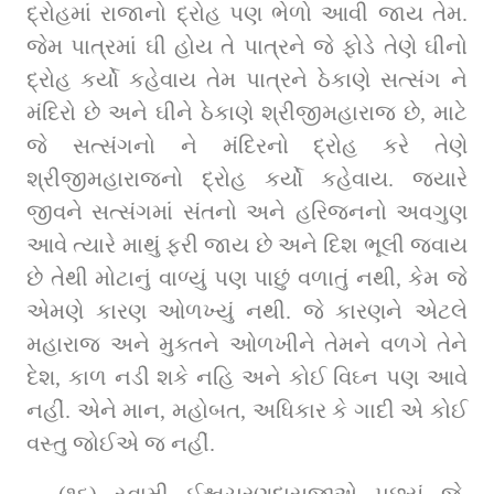
દ્રોહમાં રાજાનો દ્રોહ પણ ભેળો આવી જાય તેમ. 
જેમ પાત્રમાં ઘી હોય તે પાત્રને જે ફોડે તેણે ઘીનો 
દ્રોહ કર્યો કહેવાય તેમ પાત્રને ઠેકાણે સત્‍સંગ ને 
મંદિરો છે અને ઘીને ઠેકાણે શ્રીજીમહારાજ છે, માટે 
જે સત્સંગનો ને મંદિરનો દ્રોહ કરે તેણે 
શ્રીજીમહારાજનો દ્રોહ કર્યો કહેવાય. જ્યારે 
જીવને સત્સંગમાં સંતનો અને હરિજનનો અવગુણ 
આવે ત્યારે માથું ફરી જાય છે અને દિશ ભૂલી જવાય 
છે તેથી મોટાનું વાળ્યું પણ પાછું વળાતું નથી, કેમ જે 
એમણે કારણ ઓળખ્યું નથી. જે કારણને એટલે 
મહારાજ અને મુક્તને ઓળખીને તેમને વળગે તેને 
દેશ, કાળ નડી શકે નહિ અને કોઈ વિઘ્ન પણ આવે 
નહીં. એને માન, મહોબત, અધિકાર કે ગાદી એ કોઈ 
વસ્તુ જોઈએ જ નહીં.