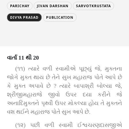
PARICHAY
JIVAN DARSHAN
SARVOTKRUSTATA
DIVYA PRASAD
PUBLICATION
વાર્તા 11 થી 20
(૧૧) ત્યારે વળી સ્‍વામીએ પૂછ્યું જે, મુક્તના 
જોગે મુક્ત થાય છે તેને સુખ મહારાજ પોતે આપે છે 
કે મુક્ત અપાવે છે ? ત્યારે બાપાશ્રી બોલ્યા જે, 
શ્રીજીમહારાજે જીવો ઉપર દયા કરીને જે 
અનાદિમુક્તને પૃથ્વી ઉપર મોકલ્યા હોય તે મુક્તને 
વશ થઈને મહારાજ પોતે સુખ આપે છે.
(૧૨) પછી વળી સ્વામી ઈશ્વચરણદાસજીએ 