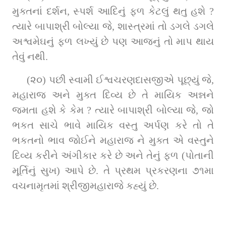
મુક્તનાં દર્શન, સ્‍પર્શ આદિનું ફળ કેટલું થતુ હશે ? 
ત્‍યારે બાપાશ્રી બોલ્‍યા જે, શાસ્‍ત્રમાં તો ડગલે ડગલે 
અશ્વમેઘનું ફળ લખ્‍યું છે પણ આજનું તો માપ થાય 
તેવું નથી.
(૨૦) પછી સ્વામી ઈશ્વચરણદાસજીએ પૂછ્યું જે, 
મહારાજ અને મુક્ત દિવ્ય છે તે માયિક અન્નને 
જમતા હશે કે કેમ ? ત્યારે બાપાશ્રી બોલ્યા જે, જો 
ભકત સાચે ભાવે માયિક વસ્તુ અર્પણ કરે તો તે 
ભકતનો ભાવ જોઈને મહારાજ ને મુક્ત એ વસ્તુને 
દિવ્ય કરીને અંગીકાર કરે છે અને તેનું ફળ (પોતાની 
મૂર્તિનું સુખ) આપે છે. તે પ્રથમ પ્રકરણના ૭૧મા 
વચનામૃતમાં શ્રીજીમહારાજે કહ્યું છે.