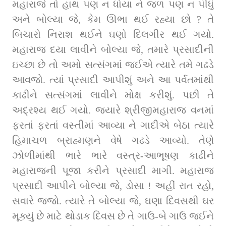
મહારાજે તો હાથ પણ ન ધોયા ને જળ પણ ન પીધું 
અને બોલ્યા જે, કેમ ઊભા થઈ રહ્યા છો ? તે 
બિચારો નિરાશ થઈને ઘણો દિલગીર થઈ ગયો. 
મહારાજ દયા લાવીને બોલ્યા જે, તમારે પ્રસાદીની 
ઇચ્છા છે તો અમો સત્સંગમાં જઈએ ત્યારે તમે ગઢડે 
આવજો. ત્યાં પ્રસાદી આપીશું અને આ પર્વતમાંથી 
કાઢીને સત્સંગમાં લાવીને મોક્ષ કરીશું. પછી તે 
અદ્રશ્ય થઈ ગયો. જ્યારે શ્રીજીમહારાજ વનમાં 
ફરતાં ફરતાં વસ્તીમાં આવ્યા ને ગાદીએ બેઠા ત્યારે 
હિમાચળ બ્રાહ્મણને વેષે ગઢડે આવ્યો. તેણે 
ઝોળીમાંથી ભારે ભારે વસ્ત્ર-આભૂષણ કાઢીને 
મહારાજની પૂજા કરીને પ્રસાદી માગી. મહારાજ 
પ્રસાદી આપીને બોલ્યા જે, ડોસા ! અહીં રાત રહો, 
સવારે જજો. ત્યારે તે બોલ્યા જે, ઘણા દિવસથી ઘર 
મૂક્યું છે માટે થોડાક દિવસ છે તે ગાઉ-બે ગાઉ જઈને 