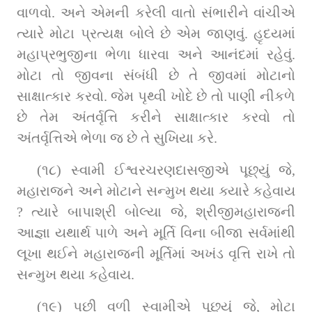
વાળવો. અને એમની કરેલી વાતો સંભારીને વાંચીએ 
ત્યારે મોટા પ્રત્યક્ષ બોલે છે એમ જાણવું. હૃદયમાં 
મહાપ્રભુજીના ભેળા ધારવા અને આનંદમાં રહેવું. 
મોટા તો જીવના સંબંધી છે તે જીવમાં મોટાનો 
સાક્ષાત્કાર કરવો. જેમ પૃથ્વી ખોદે છે તો પાણી નીકળે 
છે તેમ અંતર્વૃત્તિ કરીને સાક્ષાત્કાર કરવો તો 
અંતર્વૃત્તિએ ભેળા જ છે તે સુખિયા કરે.
(૧૮) સ્‍વામી ઈશ્વરચરણદાસજીએ પૂછ્યું જે, 
મહારાજને અને મોટાને સન્‍મુખ થયા ક્યારે કહેવાય 
? ત્‍યારે બાપાશ્રી બોલ્‍યા જે, શ્રીજીમહારાજની 
આજ્ઞા યથાર્થ પાળે અને મૂર્ત‍િ વિના બીજા સર્વમાંથી 
લૂખા થઈને મહારાજની મૂર્ત‍િમાં અખંડ વૃત્તિ રાખે તો 
સન્‍મુખ થયા કહેવાય.
(૧૯) પછી વળી સ્વામીએ પૂછ્યું જે, મોટા 