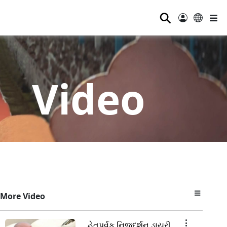
⚲
Video
More Video
હેતુપૂર્વક નિજદર્શન ડાયરી