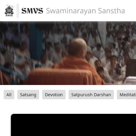
All
Satsang
Devotion
Satpurush Darshan
Meditat