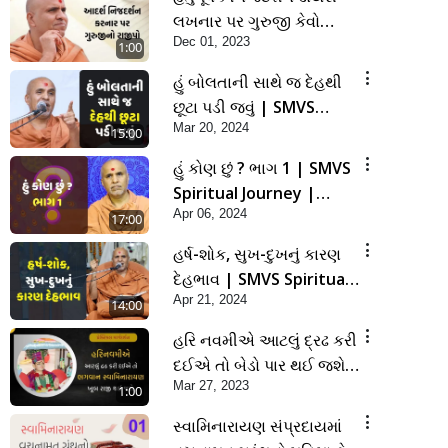
લખનાર પર ગુરુજી કેવો
Dec 01, 2023
રાજીપો વરસાવશે ?
1:00
હું બોલતાની સાથે જ દેહથી
છૂટા પડી જવું | SMVS
Mar 20, 2024
Spiritual Journey |
15:00
Anadimukta Gyan
હું કોણ છું ? ભાગ 1 | SMVS
Spiritual Journey |
Apr 06, 2024
Anadimukta Gyan
17:00
હર્ષ-શોક, સુખ-દુખનું કારણ
દેહભાવ | SMVS Spiritual
Apr 21, 2024
Journey | Anadimukta
14:00
Gyan
હરિ નવમીએ આટલું દ્રઢ કરી
દઈએ તો બેડો પાર થઈ જશે..
Mar 27, 2023
| Hari Navmi 2023 |
1:00
Swaninarayan | SMVS |
સ્વામિનારાયણ સંપ્રદાયમાં
2023